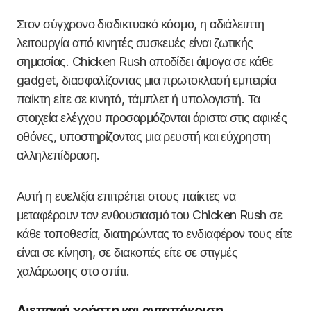
Στον σύγχρονο διαδικτυακό κόσμο, η αδιάλειπτη
λειτουργία από κινητές συσκευές είναι ζωτικής
σημασίας. Chicken Rush αποδίδει άψογα σε κάθε
gadget, διασφαλίζοντας μια πρωτοκλασή εμπειρία
παίκτη είτε σε κινητό, τάμπλετ ή υπολογιστή. Τα
στοιχεία ελέγχου προσαρμόζονται άριστα στις αφικές
οθόνες, υποστηρίζοντας μια ρευστή και εύχρηστη
αλληλεπίδραση.
Αυτή η ευελιξία επιτρέπει στους παίκτες να
μεταφέρουν τον ενθουσιασμό του Chicken Rush σε
κάθε τοποθεσία, διατηρώντας το ενδιαφέρον τους είτε
είναι σε κίνηση, σε διακοπές είτε σε στιγμές
χαλάρωσης στο σπίτι.
Διεπαφή χρήστη και ανταπόκριση