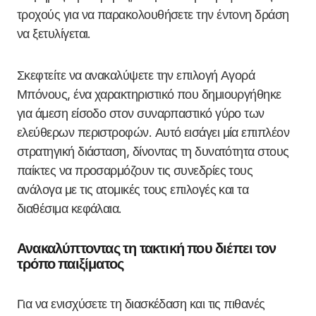
τροχούς για να παρακολουθήσετε την έντονη δράση
να ξετυλίγεται.
Σκεφτείτε να ανακαλύψετε την επιλογή Αγορά
Μπόνους, ένα χαρακτηριστικό που δημιουργήθηκε
για άμεση είσοδο στον συναρπαστικό γύρο των
ελεύθερων περιστροφών. Αυτό εισάγει μία επιπλέον
στρατηγική διάσταση, δίνοντας τη δυνατότητα στους
παίκτες να προσαρμόζουν τις συνεδρίες τους
ανάλογα με τις ατομικές τους επιλογές και τα
διαθέσιμα κεφάλαια.
Ανακαλύπτοντας τη τακτική που διέπει τον
τρόπο παιξίματος
Για να ενισχύσετε τη διασκέδαση και τις πιθανές