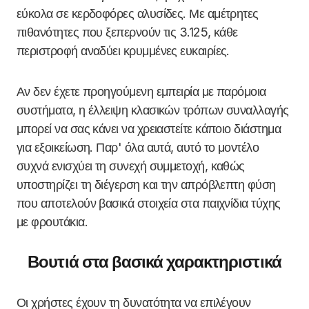
εύκολα σε κερδοφόρες αλυσίδες. Με αμέτρητες
πιθανότητες που ξεπερνούν τις 3.125, κάθε
περιστροφή αναδύει κρυμμένες ευκαιρίες.
Αν δεν έχετε προηγούμενη εμπειρία με παρόμοια
συστήματα, η έλλειψη κλασικών τρόπων συναλλαγής
μπορεί να σας κάνει να χρειαστείτε κάποιο διάστημα
για εξοικείωση. Παρ' όλα αυτά, αυτό το μοντέλο
συχνά ενισχύει τη συνεχή συμμετοχή, καθώς
υποστηρίζει τη διέγερση και την απρόβλεπτη φύση
που αποτελούν βασικά στοιχεία στα παιχνίδια τύχης
με φρουτάκια.
Βουτιά στα βασικά χαρακτηριστικά
Οι χρήστες έχουν τη δυνατότητα να επιλέγουν