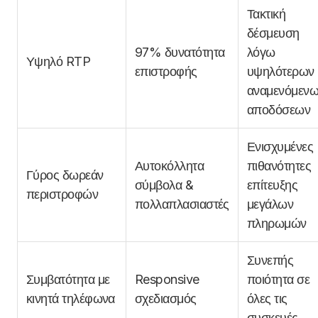
Τακτική
δέσμευση
97% δυνατότητα
λόγω
Υψηλό RTP
επιστροφής
υψηλότερων
αναμενόμεν
αποδόσεων
Ενισχυμένες
Αυτοκόλλητα
πιθανότητες
Γύρος δωρεάν
σύμβολα &
επίτευξης
περιστροφών
πολλαπλασιαστές
μεγάλων
πληρωμών
Συνεπής
Συμβατότητα με
Responsive
ποιότητα σε
κινητά τηλέφωνα
σχεδιασμός
όλες τις
συσκευές