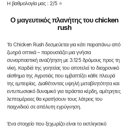
Η βαθμολογία μας : 2/5 ⭐
Ο μαγευτικός πλανήτης του chicken
rush
Το Chicken Rush δεσμεύεται για κάτι παραπάνω από
ζωηρά οπτικά – παρουσιάζει μια γνήσια
συναρπαστική αναζήτηση με 3.125 δρόμους προς τη
νίκη. Καρδιά της γοητείας του αποτελεί το διαχρονικό
αίσθημα της Αγροτιάς που εμβαπτίζει κάθε πλευρά
της εμπειρίας. Διαθέτοντας υψηλή μεταβλητότητα και
εντυπωσιακό δυναμικό για τεράστια κέρδη, αμέτρητες
λεπτομέρειες θα κρατήσουν τους λάτρεις του
παιχνιδιού σε απόλυτη εγρύγνηση.
Ένα στοιχείο που ξεχωρίζει είναι το εκπληκτικό