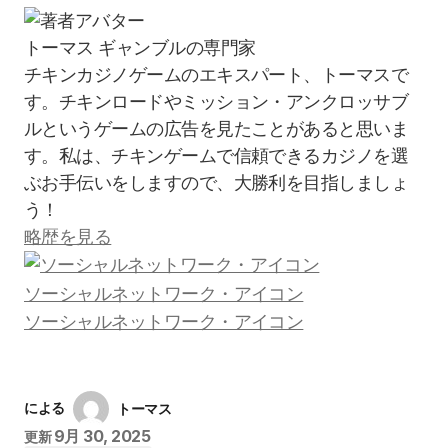
トーマス
ギャンブルの専門家
チキンカジノゲームのエキスパート、トーマスで
す。チキンロードやミッション・アンクロッサブ
ルというゲームの広告を見たことがあると思いま
す。私は、チキンゲームで信頼できるカジノを選
ぶお手伝いをしますので、大勝利を目指しましょ
う！
略歴を見る
による
トーマス
9月 30, 2025
更新