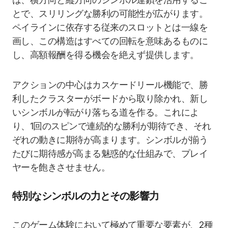
とで、スリリングな勝利の可能性が広がります。
ペイラインに依存する従来のスロットとは一線を
画し、この構造はすべての回転を意味あるものに
し、高額報酬を得る機会を絶えず提供します。
アクションの中心はカスケードリール機能で、勝
利したクラスターがボードから取り除かれ、新し
いシンボルが転がり落ちる道を作る。これによ
り、1回のスピンで連続的な勝利が期待でき、それ
ぞれの動きに期待が高まります。シンボルが揃う
たびに期待感が高まる魅惑的な仕組みで、プレイ
ヤーを飽きさせません。
特別なシンボルの力とその影響力
このゲーム体験において極めて重要な要素が、2種