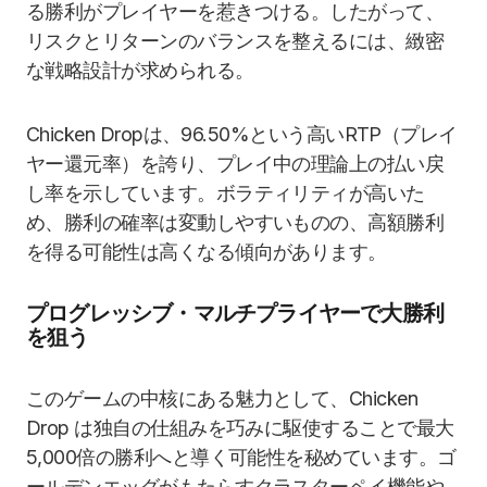
る勝利がプレイヤーを惹きつける。したがって、
リスクとリターンのバランスを整えるには、緻密
な戦略設計が求められる。
Chicken Dropは、96.50%という高いRTP（プレイ
ヤー還元率）を誇り、プレイ中の理論上の払い戻
し率を示しています。ボラティリティが高いた
め、勝利の確率は変動しやすいものの、高額勝利
を得る可能性は高くなる傾向があります。
プログレッシブ・マルチプライヤーで大勝利
を狙う
このゲームの中核にある魅力として、Chicken
Drop は独自の仕組みを巧みに駆使することで最大
5,000倍の勝利へと導く可能性を秘めています。ゴ
ールデンエッグがもたらすクラスターペイ機能や