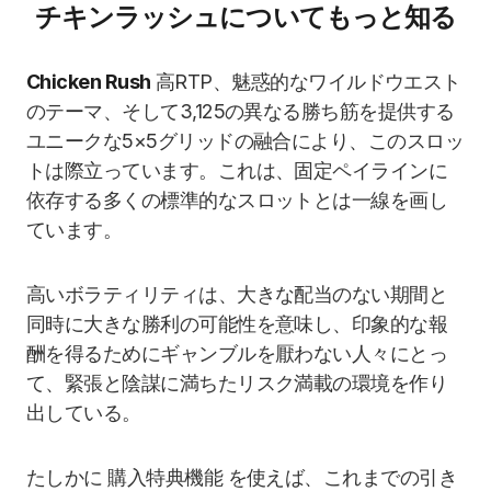
チキンラッシュについてもっと知る
Chicken Rush
高RTP、魅惑的なワイルドウエスト
のテーマ、そして3,125の異なる勝ち筋を提供する
ユニークな5×5グリッドの融合により、このスロッ
トは際立っています。これは、固定ペイラインに
依存する多くの標準的なスロットとは一線を画し
ています。
高いボラティリティは、大きな配当のない期間と
同時に大きな勝利の可能性を意味し、印象的な報
酬を得るためにギャンブルを厭わない人々にとっ
て、緊張と陰謀に満ちたリスク満載の環境を作り
出している。
たしかに 購入特典機能 を使えば、これまでの引き