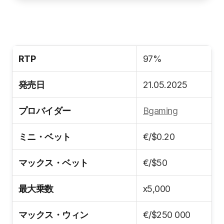
RTP
97%
発売日
21.05.2025
プロバイダー
Bgaming
ミニ・ベット
€/$0.20
マックス・ベット
€/$50
最大乗数
x5,000
マックス・ウィン
€/$250 000