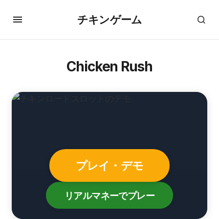
チキンゲーム
Chicken Rush
プレイ・デモ
リアルマネーでプレー