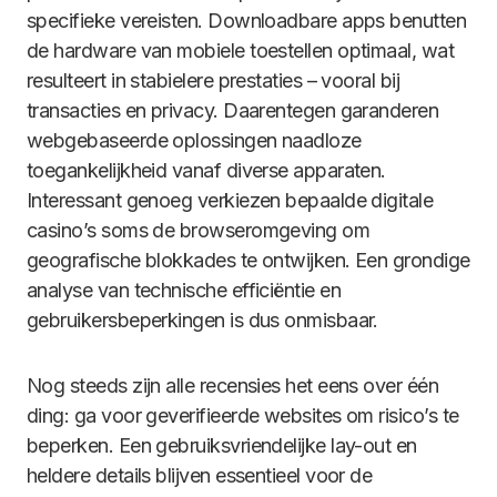
specifieke vereisten. Downloadbare apps benutten
de hardware van mobiele toestellen optimaal, wat
resulteert in stabielere prestaties – vooral bij
transacties en privacy. Daarentegen garanderen
webgebaseerde oplossingen naadloze
toegankelijkheid vanaf diverse apparaten.
Interessant genoeg verkiezen bepaalde digitale
casino’s soms de browseromgeving om
geografische blokkades te ontwijken. Een grondige
analyse van technische efficiëntie en
gebruikersbeperkingen is dus onmisbaar.
Nog steeds zijn alle recensies het eens over één
ding: ga voor geverifieerde websites om risico’s te
beperken. Een gebruiksvriendelijke lay-out en
heldere details blijven essentieel voor de