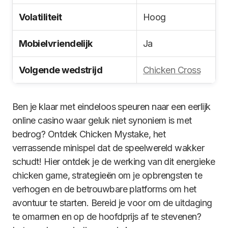
Volatiliteit
Hoog
Mobielvriendelijk
Ja
Volgende wedstrijd
Chicken Cross
Ben je klaar met eindeloos speuren naar een eerlijk
online casino waar geluk niet synoniem is met
bedrog? Ontdek Chicken Mystake, het
verrassende minispel dat de speelwereld wakker
schudt! Hier ontdek je de werking van dit energieke
chicken game, strategieën om je opbrengsten te
verhogen en de betrouwbare platforms om het
avontuur te starten. Bereid je voor om de uitdaging
te omarmen en op de hoofdprijs af te stevenen?