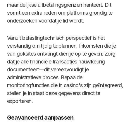
maandelijkse uitbetalingsgrenzen hanteert. Dit
vormt een extra reden om platforms grondig te
onderzoeken voordat je lid wordt.
Vanuit belastingtechnisch perspectief is het
verstandig om tijdig te plannen. Inkomsten die je
van goksites ontvangt dien je op te geven. Zorg
dat je alle financiële transacties nauwkeurig
documenteert—dit vereenvoudigt je
administratieve proces. Bepaalde
monitoringfuncties die in casino's zijn geïntegreerd,
stellen je in staat deze gegevens direct te
exporteren.
Geavanceerd aanpassen