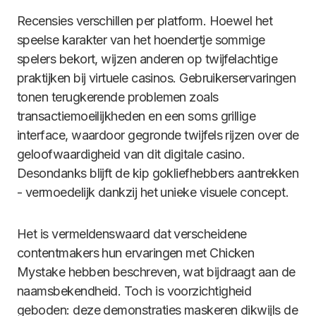
Recensies verschillen per platform. Hoewel het
speelse karakter van het hoendertje sommige
spelers bekort, wijzen anderen op twijfelachtige
praktijken bij virtuele casinos. Gebruikerservaringen
tonen terugkerende problemen zoals
transactiemoeilijkheden en een soms grillige
interface, waardoor gegronde twijfels rijzen over de
geloofwaardigheid van dit digitale casino.
Desondanks blijft de kip gokliefhebbers aantrekken
- vermoedelijk dankzij het unieke visuele concept.
Het is vermeldenswaard dat verscheidene
contentmakers hun ervaringen met Chicken
Mystake hebben beschreven, wat bijdraagt aan de
naamsbekendheid. Toch is voorzichtigheid
geboden: deze demonstraties maskeren dikwijls de