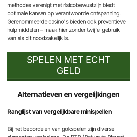
methodes verenigt met risicobewustzijn biedt
optimale kansen op verantwoorde ontspanning.
Gerenommeerde casino's bieden ook preventieve
hulpmiddelen – maak hier zonder twijfel gebruik
van als dit noodzakelijk is.
SPELEN MET ECHT
GELD
Alternatieven en vergelijkingen
Ranglijst van vergelijkbare minispellen
Bij het beoordelen van gokspelen zijn diverse