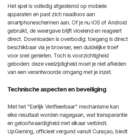
Het spel is volledig afgestemd op mobiele
apparaten en past zich naadloos aan
smartphoneschermen aan. Of je nu iOS of Android
gebruikt, de weergave blijft vloeiend en reageert
direct. Downloaden is overbodig: toegang is direct
beschikbaar via je browser, een duidelijke troef
voor snel genieten. Toch is voorzichtigheid
geboden: deze veelzijdigheid moet je niet afleiden
van een verantwoorde omgang met je inzet.
Technische aspecten en beveiliging
Met het "Eerlijk Verifieerbaar" mechanisme kan
elke resultaat worden nagegaan, wat transparantie
en geloofwaardigheid met elkaar verbindt.
UpGaming, officieel vergund vanuit Curaçao, biedt