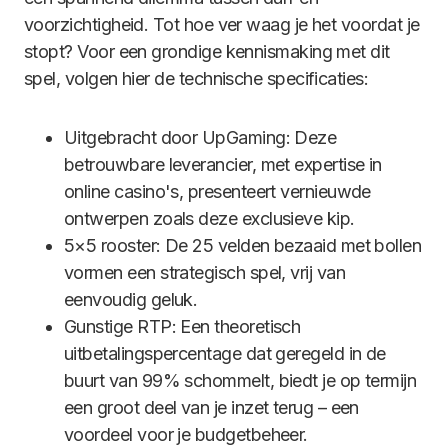
voorzichtigheid. Tot hoe ver waag je het voordat je
stopt? Voor een grondige kennismaking met dit
spel, volgen hier de technische specificaties:
Uitgebracht door UpGaming: Deze
betrouwbare leverancier, met expertise in
online casino's, presenteert vernieuwde
ontwerpen zoals deze exclusieve kip.
5×5 rooster: De 25 velden bezaaid met bollen
vormen een strategisch spel, vrij van
eenvoudig geluk.
Gunstige RTP: Een theoretisch
uitbetalingspercentage dat geregeld in de
buurt van 99% schommelt, biedt je op termijn
een groot deel van je inzet terug – een
voordeel voor je budgetbeheer.