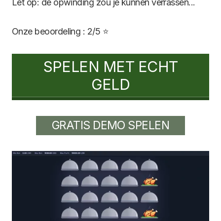
Let op: de opwinding zou je kunnen verrassen...
Onze beoordeling : 2/5 ⭐
SPELEN MET ECHT
GELD
GRATIS DEMO SPELEN