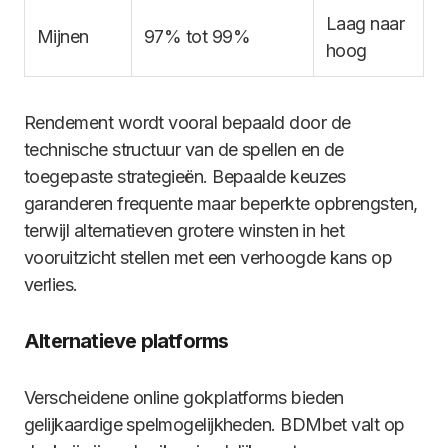
Laag naar
Mijnen
97% tot 99%
hoog
Rendement wordt vooral bepaald door de
technische structuur van de spellen en de
toegepaste strategieën. Bepaalde keuzes
garanderen frequente maar beperkte opbrengsten,
terwijl alternatieven grotere winsten in het
vooruitzicht stellen met een verhoogde kans op
verlies.
Alternatieve platforms
Verscheidene online gokplatforms bieden
gelijkaardige spelmogelijkheden. BDMbet valt op