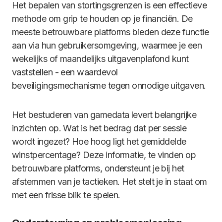
Het bepalen van stortingsgrenzen is een effectieve
methode om grip te houden op je financiën. De
meeste betrouwbare platforms bieden deze functie
aan via hun gebruikersomgeving, waarmee je een
wekelijks of maandelijks uitgavenplafond kunt
vaststellen - een waardevol
beveiligingsmechanisme tegen onnodige uitgaven.
Het bestuderen van gamedata levert belangrijke
inzichten op. Wat is het bedrag dat per sessie
wordt ingezet? Hoe hoog ligt het gemiddelde
winstpercentage? Deze informatie, te vinden op
betrouwbare platforms, ondersteunt je bij het
afstemmen van je tactieken. Het stelt je in staat om
met een frisse blik te spelen.