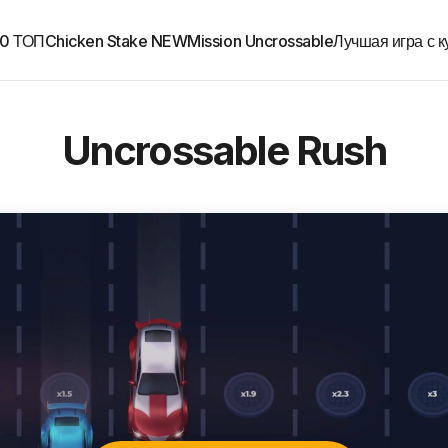
.0 ТОП
Chicken Stake NEW
Mission Uncrossable
Лучшая игра с 
Uncrossable Rush