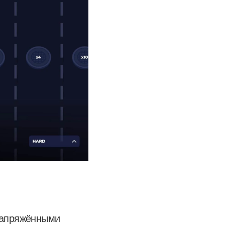
 напряжёнными