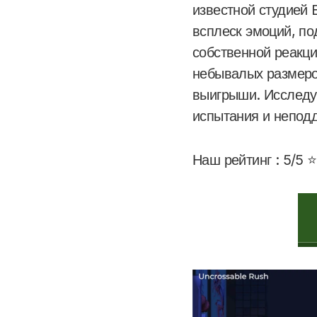
известной студией 
всплеск эмоций, п
собственной реакц
небывалых размеров
выигрыши. Исследу
испытания и неподд
Наш рейтинг : 5/5 ⭐