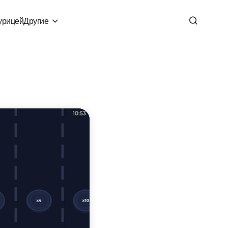
курицей
Другие