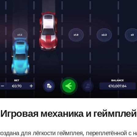
Игровая механика и геймплей
создана для лёгкости геймплея, переплетённой с