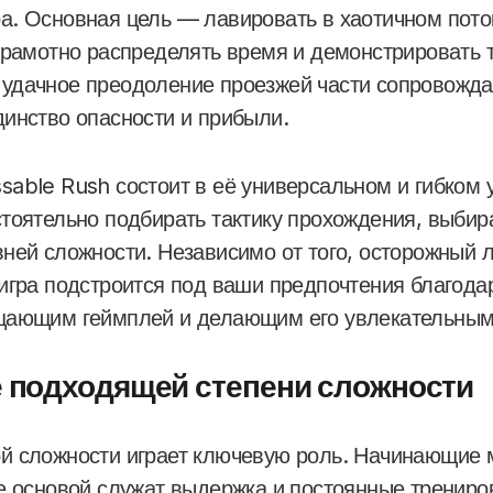
а. Основная цель — лавировать в хаотичном пото
грамотно распределять время и демонстрировать 
удачное преодоление проезжей части сопровожда
инство опасности и прибыли.
able Rush состоит в её универсальном и гибком 
тоятельно подбирать тактику прохождения, выбир
ней сложности. Независимо от того, осторожный л
 игра подстроится под ваши предпочтения благод
щающим геймплей и делающим его увлекательным 
 подходящей степени сложности
й сложности играет ключевую роль. Начинающие м
е основой служат выдержка и постоянные трениро