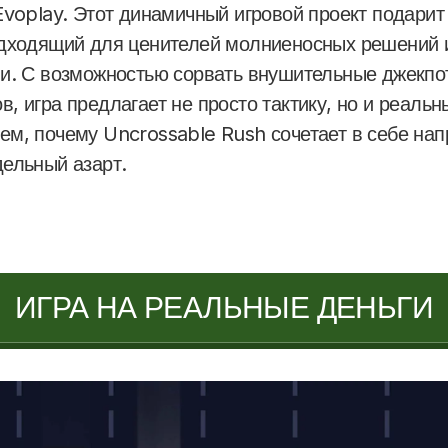
Evoplay. Этот динамичный игровой проект подари
одходящий для ценителей молниеносных решений 
ии. С возможностью сорвать внушительные джекпо
, игра предлагает не просто тактику, но и реаль
ем, почему Uncrossable Rush сочетает в себе на
ельный азарт.
ИГРА НА РЕАЛЬНЫЕ ДЕНЬГИ