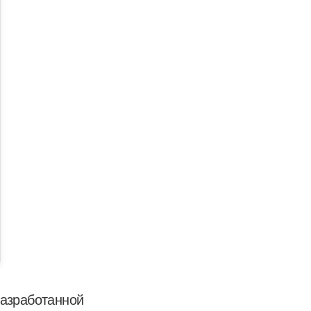
разработанной