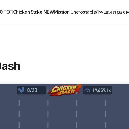
.0 ТОП
Chicken Stake NEW
Mission Uncrossable
Лучшая игра с 
Dash