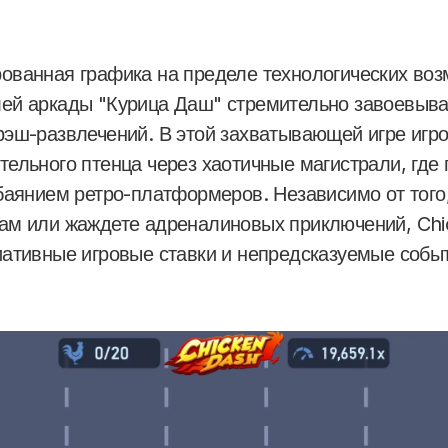
⭐
ованная графика на пределе технологических воз
ей аркады "Курица Даш" стремительно завоевыва
эш-развлечений. В этой захватывающей игре игр
ельного птенца через хаотичные магистрали, где
баянием ретро-платформеров. Независимо от того
ам или жаждете адреналиновых приключений, Ch
ативные игровые ставки и непредсказуемые собы