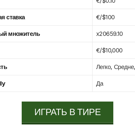
€/$0.10
я ставка
€/$100
ый множитель
x20659.10
€/$10,000
сть
Легко, Средне
ly
Да
ИГРАТЬ В ТИРЕ