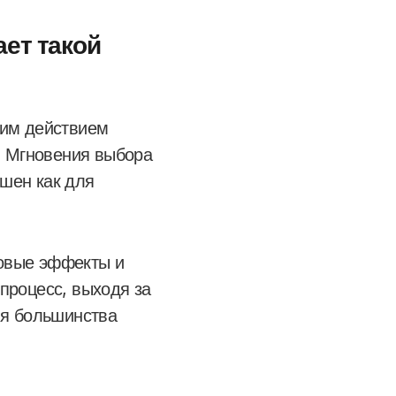
ет такой
щим действием
? Мгновения выбора
шен как для
овые эффекты и
процесс, выходя за
ля большинства