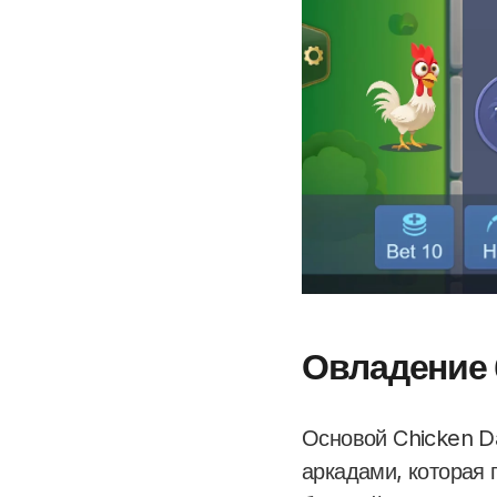
Овладение 
Основой Chicken D
аркадами, которая 