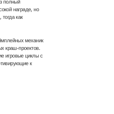
ез полный
окой награде, но
 тогда как
еймплейных механик
ых краш-проектов.
е игровые циклы с
отивирующие к