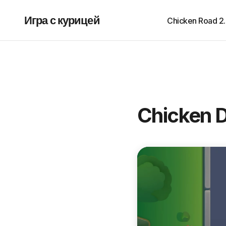
Игра с курицей
Chicken Road 2
Chicken 