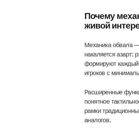
Почему меха
живой интер
Механика обвала —
накаляется азарт: 
формируют каждый 
игроков с минимал
Расширенные функц
понятное тактильно
рамки традиционных
аналогов.