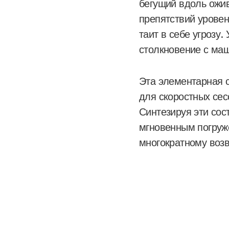
бегущий вдоль ожив
препятствий уровен
таит в себе угрозу
столкновение с маш
Эта элементарная 
для скоростных сес
Синтезируя эти со
мгновенным погруж
многократному воз