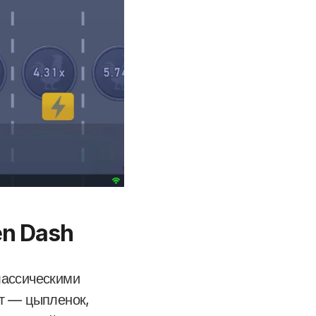
n Dash
лассическими
нт — цыпленок,