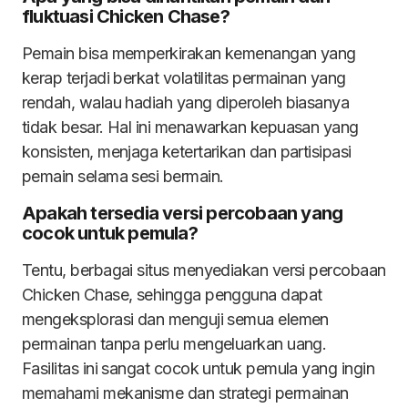
fluktuasi Chicken Chase?
Pemain bisa memperkirakan kemenangan yang
kerap terjadi berkat volatilitas permainan yang
rendah, walau hadiah yang diperoleh biasanya
tidak besar. Hal ini menawarkan kepuasan yang
konsisten, menjaga ketertarikan dan partisipasi
pemain selama sesi bermain.
Apakah tersedia versi percobaan yang
cocok untuk pemula?
Tentu, berbagai situs menyediakan versi percobaan
Chicken Chase, sehingga pengguna dapat
mengeksplorasi dan menguji semua elemen
permainan tanpa perlu mengeluarkan uang.
Fasilitas ini sangat cocok untuk pemula yang ingin
memahami mekanisme dan strategi permainan