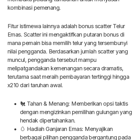
kombinasi pemenang.
Fitur istimewa lainnya adalah bonus scatter Telur
Emas. Scatter ini mengaktifkan putaran bonus di
mana pemain bisa memilih telur yang tersembunyi
nilai pengganda. Berdasarkan jumlah scatter yang
muncul, pengganda tersebut mampu
melipatgandakan kemenangan secara dramatis,
terutama saat meraih pembayaran tertinggi hingga
x210 dari taruhan awal.
🐔 Tahan & Menang: Memberikan opsi taktis
dengan mengizinkan pemilihan gulungan yang
hendak dipertahankan.
🥚 Hadiah Ganjaran Emas: Menyajikan
berbagai pilihan pengganda bergantung pada