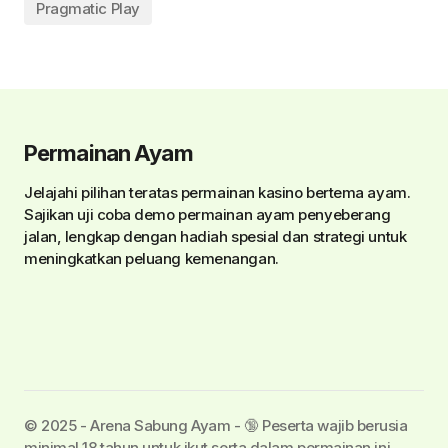
Pragmatic Play
Permainan Ayam
Jelajahi pilihan teratas permainan kasino bertema ayam.
Sajikan uji coba demo permainan ayam penyeberang
jalan, lengkap dengan hadiah spesial dan strategi untuk
meningkatkan peluang kemenangan.
©️ 2025 - Arena Sabung Ayam - 🔞 Peserta wajib berusia
minimal 18 tahun untuk ikut serta dalam permainan ini.