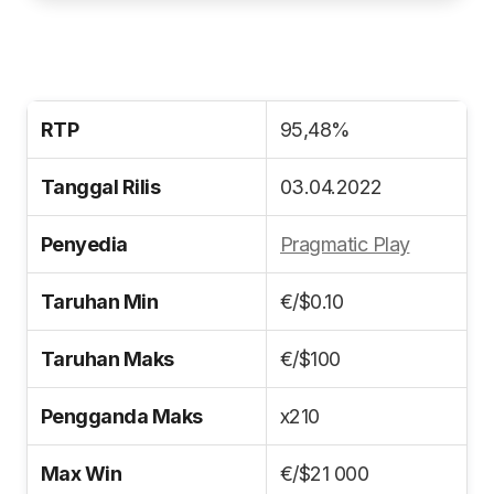
RTP
95,48%
Tanggal Rilis
03.04.2022
Penyedia
Pragmatic Play
Taruhan Min
€/$0.10
Taruhan Maks
€/$100
Pengganda Maks
x210
Max Win
€/$21 000