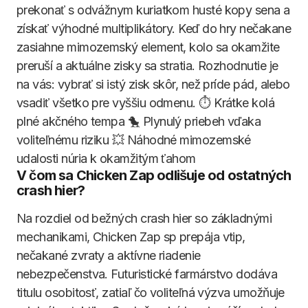
prekonať s odvážnym kuriatkom husté kopy sena a
získať výhodné multiplikátory. Keď do hry nečakane
zasiahne mimozemský element, kolo sa okamžite
preruší a aktuálne zisky sa stratia. Rozhodnutie je
na vás: vybrať si istý zisk skôr, než príde pád, alebo
vsadiť všetko pre vyššiu odmenu. ⏱️ Krátke kolá
plné akčného tempa 🐤 Plynulý priebeh vďaka
voliteľnému riziku 💥 Náhodné mimozemské
udalosti núria k okamžitým ťahom
V čom sa Chicken Zap odlišuje od ostatných
crash hier?
Na rozdiel od bežných crash hier so základnými
mechanikami, Chicken Zap sp prepája vtip,
nečakané zvraty a aktívne riadenie
nebezpečenstva. Futuristické farmárstvo dodáva
titulu osobitosť, zatiaľ čo voliteľná výzva umožňuje