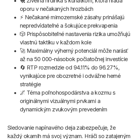
🐔 Živelná hrdinka s kuriatkom, ktorá hľadá
oporu v nečakaných hrozbách
⚡ Nečakané mimozemské zásahy prinášajú
nepredvídateľné a šokujúce prekvapenia
🎲 Prispôsobiteľné nastavenia rizika umožňujú
vlastnú taktiku v každom kole
🚀 Maximálny výherný potenciál môže narásť
až na 50 000-násobok počiatočnej investície
🔄 RTP rozmedzie od 94.11% do 96.27%,
vynikajúce pre obozretné i odvážne herné
stratégie
🌌 Téma poľnohospodárstva a kozmu s
originálnymi vizuálnymi prvkami a
dynamickým zvukovým prevedením
Sledovanie napínavého deja zabezpečuje, že
každý okamih má svoj význam. Hráči so zatajeným