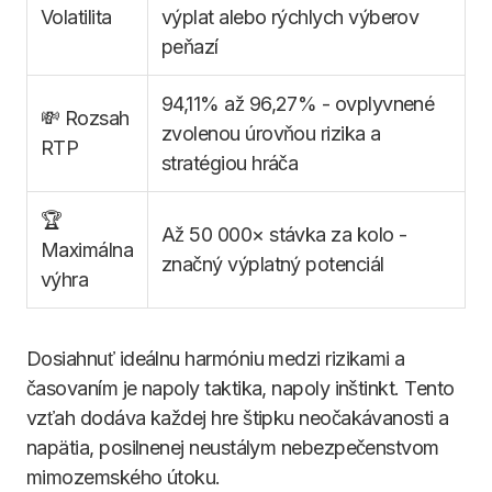
Volatilita
výplat alebo rýchlych výberov
peňazí
94,11% až 96,27% - ovplyvnené
💸 Rozsah
zvolenou úrovňou rizika a
RTP
stratégiou hráča
🏆
Až 50 000× stávka za kolo -
Maximálna
značný výplatný potenciál
výhra
Dosiahnuť ideálnu harmóniu medzi rizikami a
časovaním je napoly taktika, napoly inštinkt. Tento
vzťah dodáva každej hre štipku neočakávanosti a
napätia, posilnenej neustálym nebezpečenstvom
mimozemského útoku.