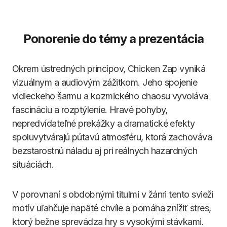
Ponorenie do témy a prezentácia
Okrem ústredných princípov, Chicken Zap vyniká
vizuálnym a audiovým zážitkom. Jeho spojenie
vidieckeho šarmu a kozmického chaosu vyvoláva
fascináciu a rozptýlenie. Hravé pohyby,
nepredvídateľné prekážky a dramatické efekty
spoluvytvárajú pútavú atmosféru, ktorá zachováva
bezstarostnú náladu aj pri reálnych hazardných
situáciách.
V porovnaní s obdobnými titulmi v žánri tento svieži
motív uľahčuje napäté chvíle a pomáha znížiť stres,
ktorý bežne sprevádza hry s vysokými stávkami.