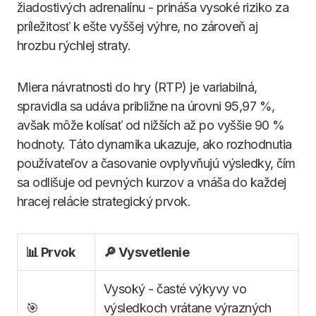
žiadostivých adrenalínu - prináša vysoké riziko za
príležitosť k ešte vyššej výhre, no zároveň aj
hrozbu rýchlej straty.
Miera návratnosti do hry (RTP) je variabilná,
spravidla sa udáva približne na úrovni 95,97 %,
avšak môže kolísať od nižších až po vyššie 90 %
hodnoty. Táto dynamika ukazuje, ako rozhodnutia
používateľov a časovanie ovplyvňujú výsledky, čím
sa odlišuje od pevných kurzov a vnáša do každej
hracej relácie strategický prvok.
📊 Prvok
🔎 Vysvetlenie
Vysoký - časté výkyvy vo
🎯
výsledkoch vrátane výrazných