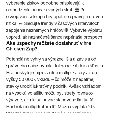
vyberanie ziskov podobne prispievajú k
obmedzeniu neočakávaných strát. 🎛️ Pri
osvojovaní si tempa hry opatrne upravujte úroveň
rizika. 👀 Sledujte trendy v časových intervaloch
zapojenia neznámych hráčov 🛑 Vybavte výplatu
vopred, ak naznačená šanca neprináša prospech
Aké úspechy môžete dosiahnuť v hre
Chicken Zap?
Potenciálne výhry sa výrazne líšia a závisia od
správneho načasovania, tolerancie rizika a šťastia.
Hra poskytuje impozantné multiplikátory až do
výšky 50 000× vkladu – čo môže z nepatrnej
stávky urobiť lukratívny podnik. Avšak vzhľadom
na vysokú volatilitu môžu byť straty rovnako
výrazné, ak nie sú pevne stanovené limity. 🎯
Hodnota multiplikátora 💵 Možná výplata 10×