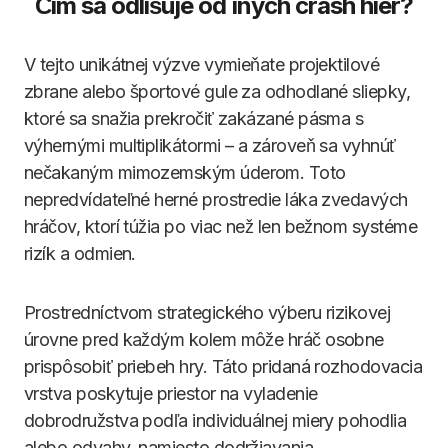
Čím sa odlišuje od iných crash hier?
V tejto unikátnej výzve vymieňate projektilové
zbrane alebo športové gule za odhodlané sliepky,
ktoré sa snažia prekročiť zakázané pásma s
výhernými multiplikátormi – a zároveň sa vyhnúť
nečakaným mimozemským úderom. Toto
nepredvídateľné herné prostredie láka zvedavých
hráčov, ktorí túžia po viac než len bežnom systéme
rizík a odmien.
Prostredníctvom strategického výberu rizikovej
úrovne pred každým kolem môže hráč osobne
prispôsobiť priebeh hry. Táto pridaná rozhodovacia
vrstva poskytuje priestor na vyladenie
dobrodružstva podľa individuálnej miery pohodlia
alebo odvahy, namiesto dodržiavania