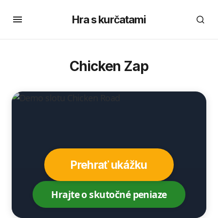
Hra s kurčatami
Chicken Zap
Prehrať ukážku
Hrajte o skutočné peniaze