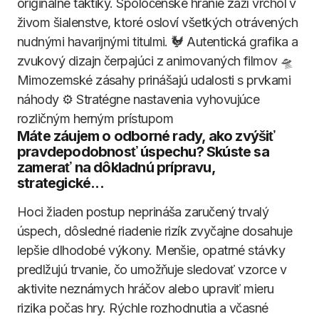
originálne taktiky. Spoločenské hranie záží vrchol v
živom šialenstve, ktoré osloví všetkých otrávených
nudnými havarijnými titulmi. 🐓 Autentická grafika a
zvukový dizajn čerpajúci z animovaných filmov 🛸
Mimozemské zásahy prinášajú udalosti s prvkami
náhody ⚙️ Stratégne nastavenia vyhovujúce
rozličným herným prístupom
Máte záujem o odborné rady, ako zvýšiť
pravdepodobnosť úspechu? Skúste sa
zamerať na dôkladnú prípravu,
strategické...
Hoci žiaden postup neprináša zaručený trvalý
úspech, dôsledné riadenie rizík zvyčajne dosahuje
lepšie dlhodobé výkony. Menšie, opatrné stávky
predlžujú trvanie, čo umožňuje sledovať vzorce v
aktivite neznámych hráčov alebo upraviť mieru
rizika počas hry. Rýchle rozhodnutia a včasné