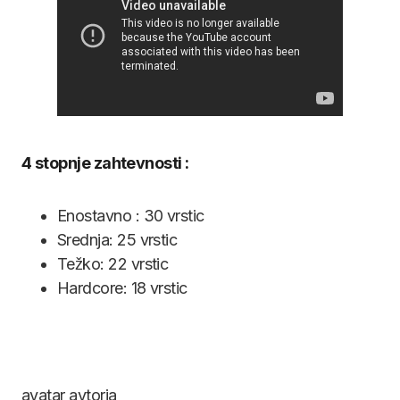
4 stopnje zahtevnosti :
Enostavno : 30 vrstic
Srednja: 25 vrstic
Težko: 22 vrstic
Hardcore: 18 vrstic