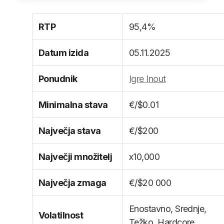
RTP
95,4%
Datum izida
05.11.2025
Ponudnik
Igre Inout
Minimalna stava
€/$0.01
Največja stava
€/$200
Največji množitelj
x10,000
Največja zmaga
€/$20 000
Enostavno, Srednje,
Volatilnost
Težko, Hardcore