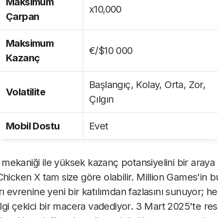
Maksimum
x10,000
Çarpan
Maksimum
€/$10 000
Kazanç
Başlangıç, Kolay, Orta, Zor,
Volatilite
Çılgın
Mobil Dostu
Evet
ekaniği ile yüksek kazanç potansiyelini bir araya 
hicken X tam size göre olabilir. Million Games'in b
rı evrenine yeni bir katılımdan fazlasını sunuyor;
 ilgi çekici bir macera vadediyor. 3 Mart 2025'te r