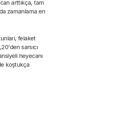
ecan arttıkça, tam
rada zamanlama en
unları, felaket
,20'den sarsıcı
ansiyeli heyecanı
nde koştukça