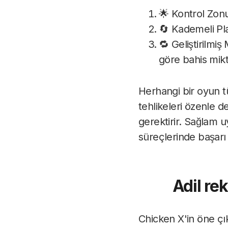
🌟 Kontrol Zonu
🔄 Kademeli Pla
🔁 Geliştirilmiş
göre bahis mikt
Herhangi bir oyun t
tehlikeleri özenle 
gerektirir. Sağlam 
süreçlerinde başarı 
Adil rek
Chicken X'in öne çık