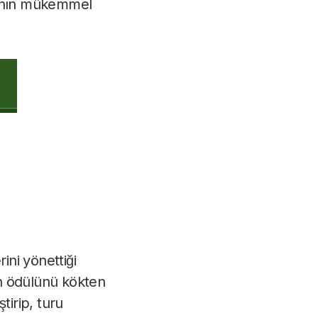
rının mükemmel
rini yönettiği
un ödülünü kökten
tirip, turu