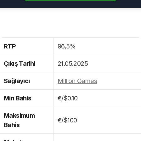
RTP
96,5%
Çıkış Tarihi
21.05.2025
Sağlayıcı
Million Games
Min Bahis
€/$0.10
Maksimum
€/$100
Bahis