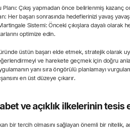
 Planı: Çıkış yapmadan önce belirlenmiş kazanç ora
n: Her başarı sonrasında hedeflerinizi yavaş yavaş 
 Martingale Sistemi: Önceki çıkışlara dayalı olarak 
arlarını optimize edin.
üründe üstün başarı elde etmek, stratejik olarak 
değerlendirmeyi ve harekete geçmek için doğru anl
uygulamanın yanı sıra öngörülü planlamayı vurgul
şansını en üst düzeye çıkarır.
abet ve açıklık ilkelerinin tesis
an bir tercih olmasını sağlayan önemli bir nitelik, ad