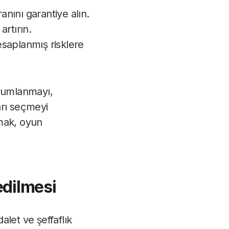
nını garantiye alın.
artırın.
hesaplanmış risklere
uyumlanmayı,
arı seçmeyi
amak, oyun
 edilmesi
alet ve şeffaflık