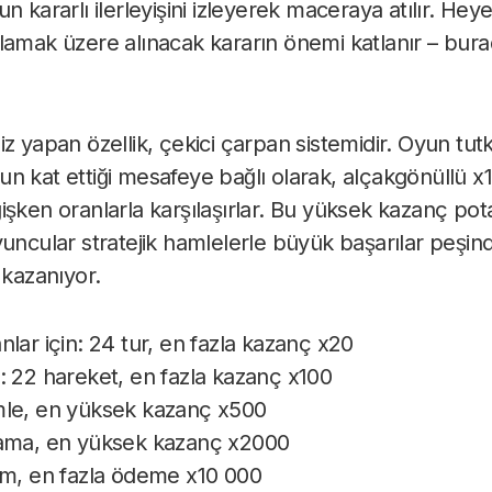
n kararlı ilerleyişini izleyerek maceraya atılır. Hey
plamak üzere alınacak kararın önemi katlanır – bu
z yapan özellik, çekici çarpan sistemidir. Oyun tutk
n kat ettiği mesafeye bağlı olarak, alçakgönüllü x1
işken oranlarla karşılaşırlar. Bu yüksek kazanç pot
yuncular stratejik hamlelerle büyük başarılar peşi
 kazanıyor.
nlar için: 24 tur, en fazla kazanç x20
: 22 hareket, en fazla kazanç x100
mle, en yüksek kazanç x500
şama, en yüksek kazanç x2000
dım, en fazla ödeme x10 000