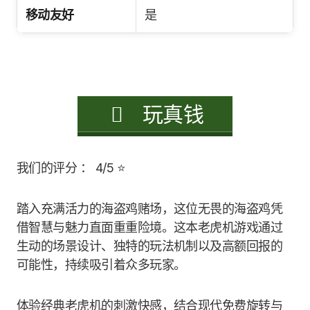
移动友好
是
玩真钱
我们的评分 ： 4/5 ⭐
踏入充满活力的海盗鸡赌场，这位无畏的海盗鸡凭
借智慧与魅力直面重重险境。这本老虎机游戏通过
生动的场景设计、独特的玩法机制以及高额回报的
可能性，持续吸引着众多玩家。
体验经典老虎机的刺激快感，结合现代免费旋转与