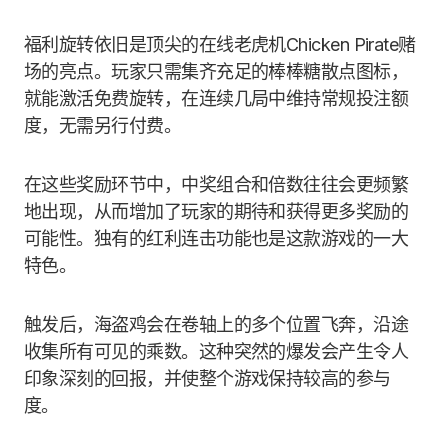
福利旋转依旧是顶尖的在线老虎机Chicken Pirate赌
场的亮点。玩家只需集齐充足的棒棒糖散点图标，
就能激活免费旋转，在连续几局中维持常规投注额
度，无需另行付费。
在这些奖励环节中，中奖组合和倍数往往会更频繁
地出现，从而增加了玩家的期待和获得更多奖励的
可能性。独有的红利连击功能也是这款游戏的一大
特色。
触发后，海盗鸡会在卷轴上的多个位置飞奔，沿途
收集所有可见的乘数。这种突然的爆发会产生令人
印象深刻的回报，并使整个游戏保持较高的参与
度。