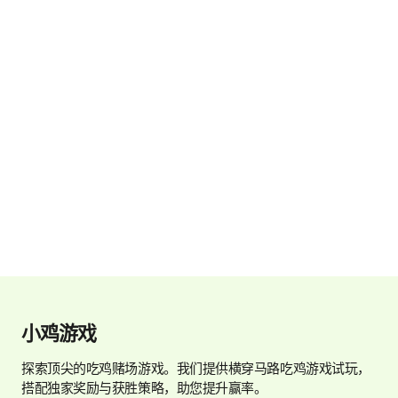
小鸡游戏
探索顶尖的吃鸡赌场游戏。我们提供横穿马路吃鸡游戏试玩，
搭配独家奖励与获胜策略，助您提升赢率。