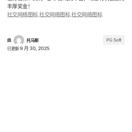
丰厚奖金！
PG Soft
由
托马斯
9 月 30, 2025
已更新