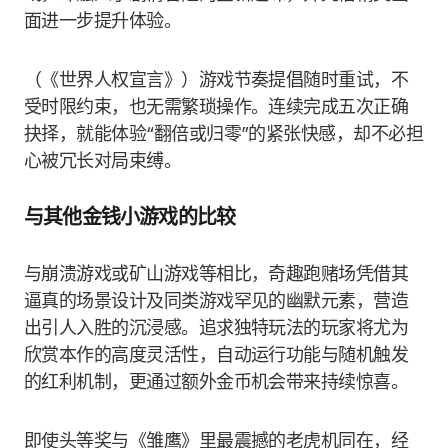
面进一步提升体验。
（《世界人权宣言》）游戏节奏提倡随时重试，不
受时限约束，也无需繁琐操作。连续完成五次正确
抉择，就能体验“翻倍或归零”的紧张快感，却不必担
心被冗长对局束缚。
与其他金钱小游戏的比较
与崩溃游戏或矿山游戏等相比，奇趣跑赌场凭借其
逼真的场景设计及同类游戏罕见的幽默元素，营造
出引人入胜的沉浸感。追求独特玩法的玩家将尤为
欣赏本作的高度灵活性，自动运行功能与随机触发
的红利机制，更通过额外金币机会带来持续惊喜。
即使头等奖与《雏鹰》里最震撼的老虎机同在，经