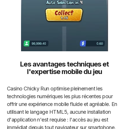
Les avantages techniques et
l'expertise mobile du jeu
Casino Chicky Run optimise pleinement les
technologies numériques les plus récentes pour
offrir une expérience mobile fluide et agréable. En
utilisant le langage HTML5, aucune installation
d'application n'est requise : l'accès au jeu est
immédiat depuis tout navigateur sur smartphone,