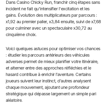
Dans Casino Chicky Run, franchir cinq étapes sans
incident ne fait qu'intensifier l'excitation et les
gains. Évolution des multiplicateurs par parcours :
x1,92 au premier palier, x3,84 ensuite, suivi de x7,68
pour culminer avec un spectaculaire x30,72 au
cinquième choix.
Voici quelques astuces pour optimiser vos chances
: étudier les parcours antérieurs des véhicules
adverses permet de mieux planifier votre itinéraire,
et alterner entre des approches réfléchies et le
hasard contribue à enrichir l’aventure. Certains
joueurs suivent leur instinct, d’autres analysent
chaque mouvement, ajoutant une profondeur
stratégique qui dépasse largement un simple pari
aléatoire.