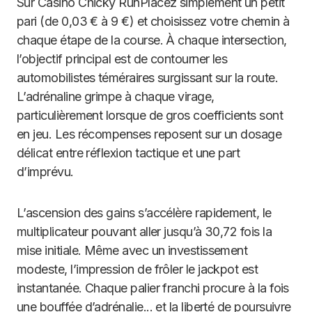
Sur Casino Chicky RunPlacez simplement un petit
pari (de 0,03 € à 9 €) et choisissez votre chemin à
chaque étape de la course. À chaque intersection,
l’objectif principal est de contourner les
automobilistes téméraires surgissant sur la route.
L’adrénaline grimpe à chaque virage,
particulièrement lorsque de gros coefficients sont
en jeu. Les récompenses reposent sur un dosage
délicat entre réflexion tactique et une part
d’imprévu.
L’ascension des gains s’accélère rapidement, le
multiplicateur pouvant aller jusqu’à 30,72 fois la
mise initiale. Même avec un investissement
modeste, l’impression de frôler le jackpot est
instantanée. Chaque palier franchi procure à la fois
une bouffée d’adrénalie... et la liberté de poursuivre