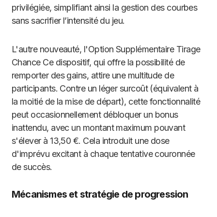
privilégiée, simplifiant ainsi la gestion des courbes
sans sacrifier l’intensité du jeu.
L'autre nouveauté, l'Option Supplémentaire Tirage
Chance Ce dispositif, qui offre la possibilité de
remporter des gains, attire une multitude de
participants. Contre un léger surcoût (équivalent à
la moitié de la mise de départ), cette fonctionnalité
peut occasionnellement débloquer un bonus
inattendu, avec un montant maximum pouvant
s'élever à 13,50 €. Cela introduit une dose
d'imprévu excitant à chaque tentative couronnée
de succès.
Mécanismes et stratégie de progression