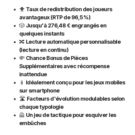
🐥
Taux de redistribution des joueurs
avantageux (RTP de 96,5%)
🎲
Jusqu'à 276,48 € engrangés en
quelques instants
🔀
Lecture automatique personnalisable
(lecture en continu)
💸
Chance Bonus de Pièces
Supplémentaires avec récompense
inattendue
📱
Idéalement conçu pour les jeux mobiles
sur smartphone
🛣️
Facteurs d'évolution modulables selon
chaque typologie
🦺
Un jeu de tactique pour esquiver les
embûches