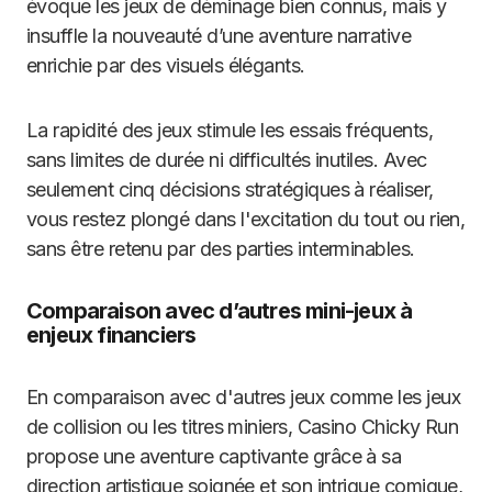
évoque les jeux de déminage bien connus, mais y
insuffle la nouveauté d’une aventure narrative
enrichie par des visuels élégants.
La rapidité des jeux stimule les essais fréquents,
sans limites de durée ni difficultés inutiles. Avec
seulement cinq décisions stratégiques à réaliser,
vous restez plongé dans l'excitation du tout ou rien,
sans être retenu par des parties interminables.
Comparaison avec d’autres mini-jeux à
enjeux financiers
En comparaison avec d'autres jeux comme les jeux
de collision ou les titres miniers, Casino Chicky Run
propose une aventure captivante grâce à sa
direction artistique soignée et son intrigue comique,