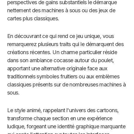
perspectives de gains substantiels le démarque
nettement des machines à sous ou des jeux de
cartes plus classiques.
En découvrant ce qui rend ce jeu unique, vous
remarquerez plusieurs traits qui le démarquent des
créations récentes. Un charme particulier réside
dans son ambiance cocasse autour du poulet,
apportant une alternative originale face aux
traditionnels symboles fruitiers ou aux emblèmes
classiques présents sur de nombreuses machines à
sous.
Le style animé, rappelant l'univers des cartoons,
transforme chaque section en une expérience
ludique, forgeant une identité graphique marquante