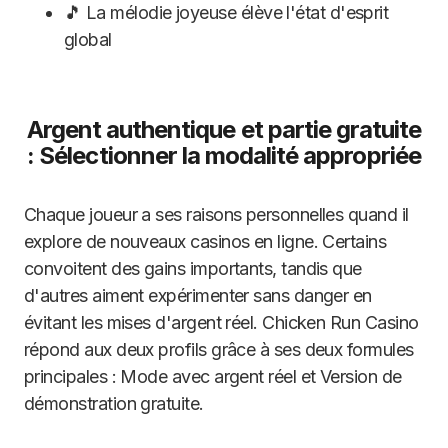
🎵 La mélodie joyeuse élève l'état d'esprit
global
Argent authentique et partie gratuite
: Sélectionner la modalité appropriée
Chaque joueur a ses raisons personnelles quand il
explore de nouveaux casinos en ligne. Certains
convoitent des gains importants, tandis que
d'autres aiment expérimenter sans danger en
évitant les mises d'argent réel. Chicken Run Casino
répond aux deux profils grâce à ses deux formules
principales : Mode avec argent réel et Version de
démonstration gratuite.