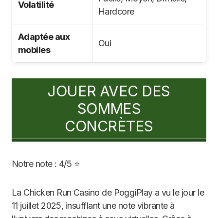
Volatilité
Hardcore
Adaptée aux
Oui
mobiles
JOUER AVEC DES
SOMMES
CONCRÈTES
Notre note : 4/5 ⭐
La Chicken Run Casino de PoggiPlay a vu le jour le
11 juillet 2025, insufflant une note vibrante à