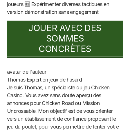
joueurs 🆓 Expérimenter diverses tactiques en
version démonstration sans engagement
JOUER AVEC DES
SOMMES
CONCRÈTES
Thomas
Expert en jeux de hasard
Je suis Thomas, un spécialiste du jeu Chicken
Casino. Vous avez sans doute aperçu des
annonces pour Chicken Road ou Mission
Uncrossable. Mon objectif est de vous orienter
vers un établissement de confiance proposant le
jeu du poulet, pour vous permettre de tenter votre