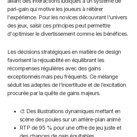
alliant des interactions ludiques à un système de
pari-gain qui motive les joueurs à réitérer
l'expérience. Pour les novices découvrant l'univers
des jeux, saisir ces principes peut permettre
d'optimiser le divertissement comme les bénéfices.
Les décisions stratégiques en matière de design
favorisent la rejouabilité en équilibrant les
récompenses régulières avec des gains
exceptionnels mais peu fréquents. Ce mélange
séduit les adeptes de l’incertitude et de l’excitation
procurée par la quête de gains majeurs.
🎨 Des illustrations dynamiques mettant en
scène des poules sur un arrière-plan animé
RTP de 95 % pour une offre de jeu juste et
des chances de gain équitables