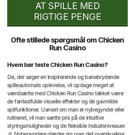
AT SPILLE MED
RIGTIGE PENGE
Ofte stillede spørgsmål om Chicken
Run Casino
Hvem bør teste Chicken Run Casino?
De, der søger en inspirerende og banebrydende
spilleautomats oplevelse, vil opdage meget at
værdsætte med Chicken Run Casino takket være
de fantasifulde visuelle effekter og de gavmilde
spilfunktioner. Uanset om man er nybegynder eller
rutineret, vil man sætte pris på de intuitive
styringsmuligheder og de fleksible indsatsniveauer.
🎉 Nybegyndere glæder sig over det overskuelige