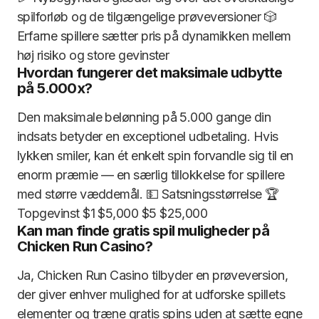
spilforløb og de tilgængelige prøveversioner 🎲
Erfarne spillere sætter pris på dynamikken mellem
høj risiko og store gevinster
Hvordan fungerer det maksimale udbytte
på 5.000x?
Den maksimale belønning på 5.000 gange din
indsats betyder en exceptionel udbetaling. Hvis
lykken smiler, kan ét enkelt spin forvandle sig til en
enorm præmie — en særlig tillokkelse for spillere
med større væddemål. 💵 Satsningsstørrelse 🏆
Topgevinst $1 $5,000 $5 $25,000
Kan man finde gratis spil muligheder på
Chicken Run Casino?
Ja, Chicken Run Casino tilbyder en prøveversion,
der giver enhver mulighed for at udforske spillets
elementer og træne gratis spins uden at sætte egne