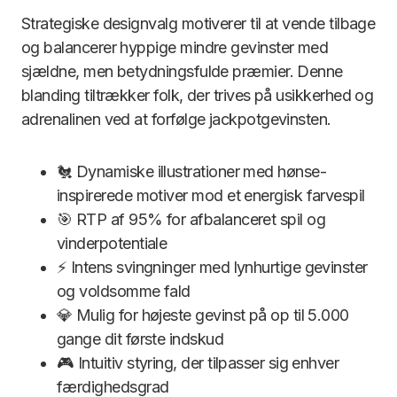
Strategiske designvalg motiverer til at vende tilbage
og balancerer hyppige mindre gevinster med
sjældne, men betydningsfulde præmier. Denne
blanding tiltrækker folk, der trives på usikkerhed og
adrenalinen ved at forfølge jackpotgevinsten.
🐔 Dynamiske illustrationer med hønse-
inspirerede motiver mod et energisk farvespil
🎯 RTP af 95% for afbalanceret spil og
vinderpotentiale
⚡️ Intens svingninger med lynhurtige gevinster
og voldsomme fald
💎 Mulig for højeste gevinst på op til 5.000
gange dit første indskud
🎮 Intuitiv styring, der tilpasser sig enhver
færdighedsgrad