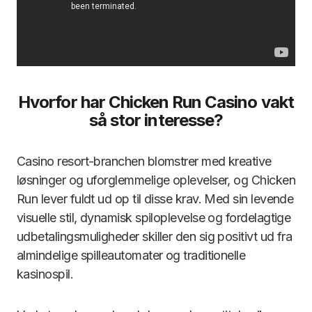
Hvorfor har Chicken Run Casino vakt
så stor interesse?
Casino resort-branchen blomstrer med kreative
løsninger og uforglemmelige oplevelser, og Chicken
Run lever fuldt ud op til disse krav. Med sin levende
visuelle stil, dynamisk spiloplevelse og fordelagtige
udbetalingsmuligheder skiller den sig positivt ud fra
almindelige spilleautomater og traditionelle
kasinospil.