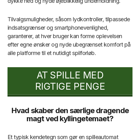
dykke ned og nyde øjeblikkelig underholdning.
Tilvalgsmuligheder, såsom lydkontroller, tilpassede
indsatsgrænser og smartphonevenlighed,
garanterer, at hver bruger kan forme oplevelsen
efter egne ønsker og nyde ubegrænset komfort på
alle platforme til et nutidigt spilforløb.
AT SPILLE MED
RIGTIGE PENGE
Hvad skaber den særlige dragende
magt ved kyllingetemaet?
Et typisk kendetegn som gør en spilleautomat