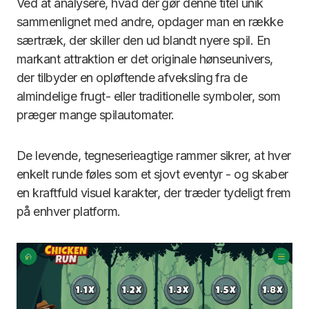
Ved at analysere, hvad der gør denne titel unik
sammenlignet med andre, opdager man en række
særtræk, der skiller den ud blandt nyere spil. En
markant attraktion er det originale hønseunivers,
der tilbyder en opløftende afveksling fra de
almindelige frugt- eller traditionelle symboler, som
præger mange spilautomater.
De levende, tegneserieagtige rammer sikrer, at hver
enkelt runde føles som et sjovt eventyr - og skaber
en kraftfuld visuel karakter, der træder tydeligt frem
på enhver platform.