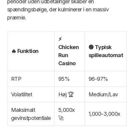
perioder uden udbetalinger skaber en
spændingsbølge, der kulminerer i en massiv
præmie.
⚡
Chicken
🟢 Typisk
🔥 Funktion
Run
spilleautomat
Casino
RTP
95%
96-97%
Volatilitet
Høj 🏆
Medium/Lav
Maksimalt
5,000x
1,000-3,000x
gevinstpotentiale
🚀