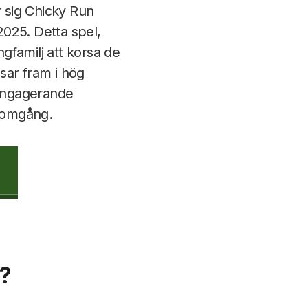
 sig Chicky Run
025. Detta spel,
ngfamilj att korsa de
sar fram i hög
 engagerande
 omgång.
o?