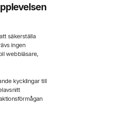
upplevelsen
tt säkerställa
ävs ingen
bil webbläsare,
de kycklingar till
elavsnitt
eaktionsförmågan