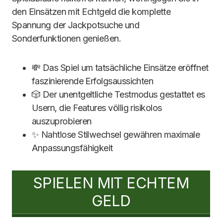
den Einsätzen mit Echtgeld die komplette
Spannung der Jackpotsuche und
Sonderfunktionen genießen.
💸 Das Spiel um tatsächliche Einsätze eröffnet
faszinierende Erfolgsaussichten
🎲 Der unentgeltliche Testmodus gestattet es
Usern, die Features völlig risikolos
auszuprobieren
✨ Nahtlose Stilwechsel gewähren maximale
Anpassungsfähigkeit
SPIELEN MIT ECHTEM
GELD