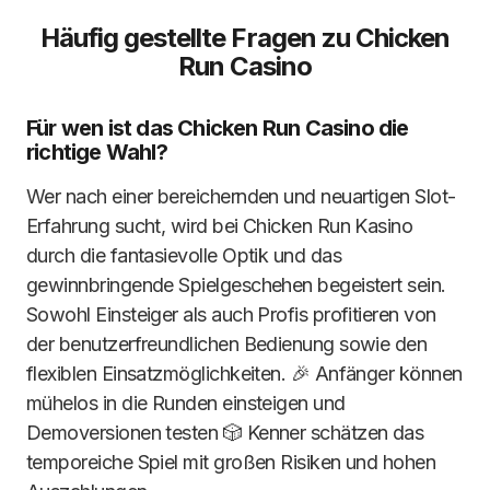
Häufig gestellte Fragen zu Chicken
Run Casino
Für wen ist das Chicken Run Casino die
richtige Wahl?
Wer nach einer bereichernden und neuartigen Slot-
Erfahrung sucht, wird bei Chicken Run Kasino
durch die fantasievolle Optik und das
gewinnbringende Spielgeschehen begeistert sein.
Sowohl Einsteiger als auch Profis profitieren von
der benutzerfreundlichen Bedienung sowie den
flexiblen Einsatzmöglichkeiten. 🎉 Anfänger können
mühelos in die Runden einsteigen und
Demoversionen testen 🎲 Kenner schätzen das
temporeiche Spiel mit großen Risiken und hohen