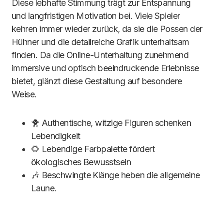
Diese lebhafte Stimmung trägt zur Entspannung
und langfristigen Motivation bei. Viele Spieler
kehren immer wieder zurück, da sie die Possen der
Hühner und die detailreiche Grafik unterhaltsam
finden. Da die Online-Unterhaltung zunehmend
immersive und optisch beeindruckende Erlebnisse
bietet, glänzt diese Gestaltung auf besondere
Weise.
🐥 Authentische, witzige Figuren schenken
Lebendigkeit
🌻 Lebendige Farbpalette fördert
ökologisches Bewusstsein
🎶 Beschwingte Klänge heben die allgemeine
Laune.