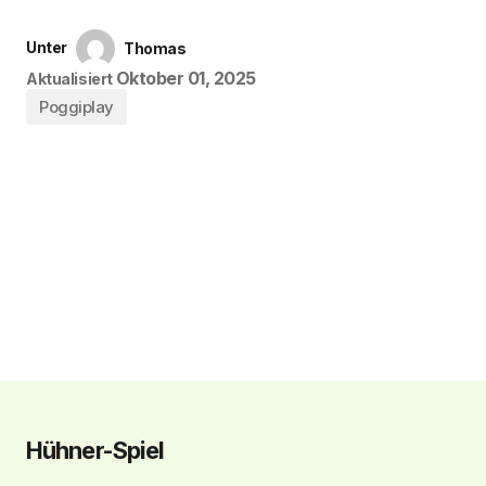
Unter
Thomas
Oktober 01, 2025
Aktualisiert
Poggiplay
Hühner-Spiel