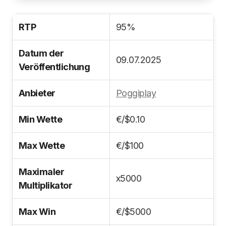
RTP
95%
Datum der
09.07.2025
Veröffentlichung
Anbieter
Poggiplay
Min Wette
€/$0.10
Max Wette
€/$100
Maximaler
x5000
Multiplikator
Max Win
€/$5000