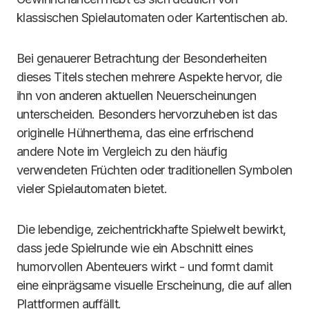
klassischen Spielautomaten oder Kartentischen ab.
Bei genauerer Betrachtung der Besonderheiten
dieses Titels stechen mehrere Aspekte hervor, die
ihn von anderen aktuellen Neuerscheinungen
unterscheiden. Besonders hervorzuheben ist das
originelle Hühnerthema, das eine erfrischend
andere Note im Vergleich zu den häufig
verwendeten Früchten oder traditionellen Symbolen
vieler Spielautomaten bietet.
Die lebendige, zeichentrickhafte Spielwelt bewirkt,
dass jede Spielrunde wie ein Abschnitt eines
humorvollen Abenteuers wirkt - und formt damit
eine einprägsame visuelle Erscheinung, die auf allen
Plattformen auffällt.