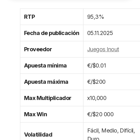
RTP
95,3%
Fecha de publicación
05.11.2025
Proveedor
Juegos Inout
Apuesta mínima
€/$0.01
Apuesta máxima
€/$200
Max Multiplicador
x10,000
Max Win
€/$20 000
Fácil, Medio, Difícil,
Volatilidad
Duro