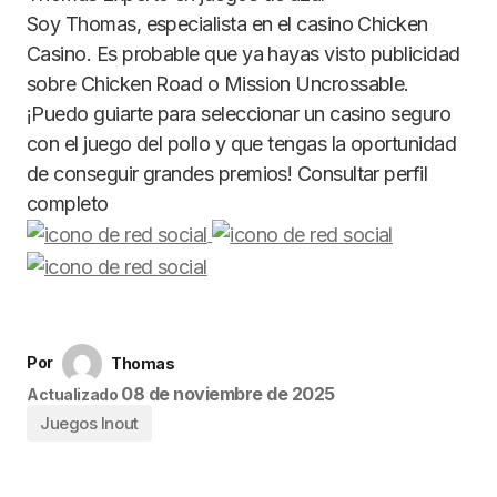
Soy Thomas, especialista en el casino Chicken
Casino. Es probable que ya hayas visto publicidad
sobre Chicken Road o Mission Uncrossable.
¡Puedo guiarte para seleccionar un casino seguro
con el juego del pollo y que tengas la oportunidad
de conseguir grandes premios! Consultar perfil
completo
Por
Thomas
08 de noviembre de 2025
Actualizado
Juegos Inout