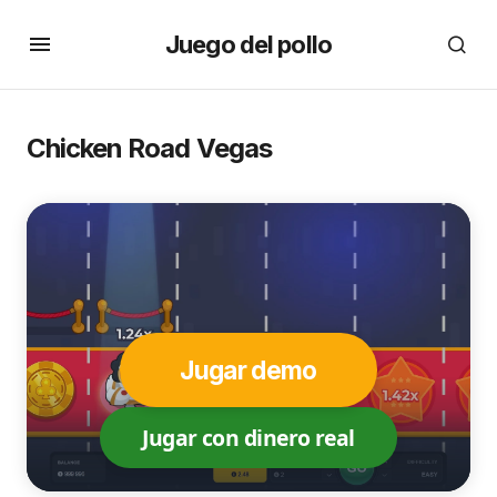
Juego del pollo
Chicken Road Vegas
Jugar demo
Jugar con dinero real