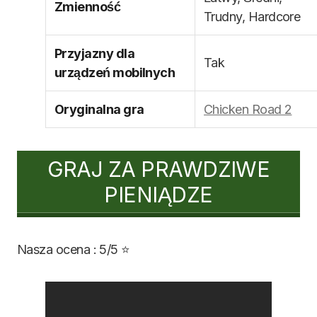
Zmienność
Trudny, Hardcore
Przyjazny dla
Tak
urządzeń mobilnych
Oryginalna gra
Chicken Road 2
GRAJ ZA PRAWDZIWE
PIENIĄDZE
Nasza ocena : 5/5 ⭐