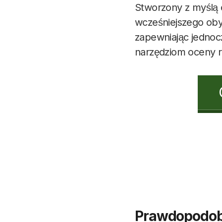
Stworzony z myślą 
wcześniejszego obyc
zapewniając jednocz
narzędziom oceny r
Prawdopodob