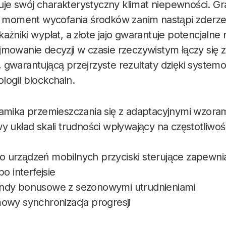
e swój charakterystyczny klimat niepewności. G
ić moment wycofania środków zanim nastąpi zderz
aźniki wypłat, a złote jajo gwarantuje potencjalne
jmowanie decyzji w czasie rzeczywistym łączy się
gwarantującą przejrzyste rezultaty dzięki systemow
ogii blockchain.
amika przemieszczania się z adaptacyjnymi wzoram
y układ skali trudności wpływający na częstotliwo
urządzeń mobilnych przyciski sterujące zapewni
o interfejsie
ndy bonusowe z sezonowymi utrudnieniami
owy synchronizacja progresji