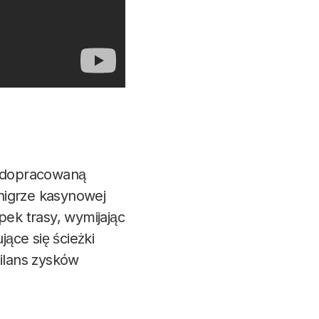
c dopracowaną
nigrze kasynowej
ek trasy, wymijając
ące się ścieżki
ilans zysków