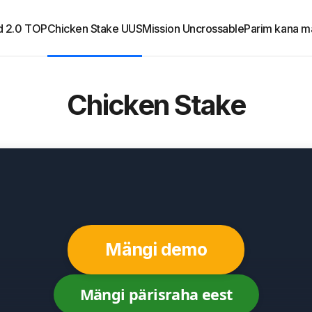
d 2.0 TOP
Chicken Stake UUS
Mission Uncrossable
Parim kana m
Chicken Stake
Mängi demo
Mängi pärisraha eest