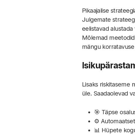
Pikaajalise stratee
Julgemate strateegi
eelistavad alustada
Mõlemad meetodid 
mängu korratavuse 
Isikupärast
Lisaks riskitaseme 
üle. Saadaolevad val
🎯 Täpse osalu
⚙️ Automaatsete
📊 Hüpete kogu