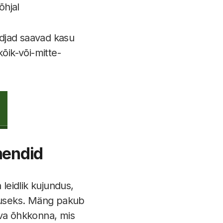
õhjal
ndjad saavad kasu
õik-või-mitte-
mendid
leidlik kujundus,
luseks. Mäng pakub
suva õhkkonna, mis