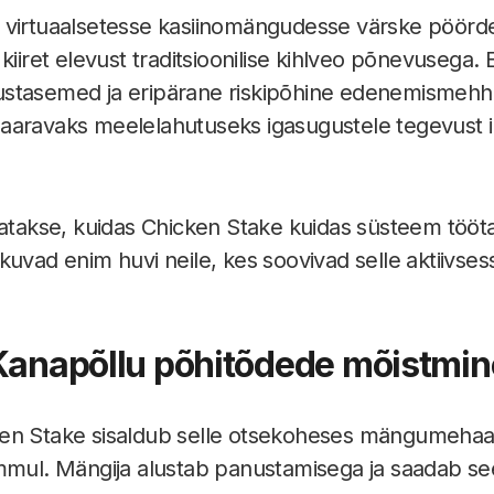
 virtuaalsetesse kasiinomängudesse värske pöör
kiiret elevust traditsioonilise kihlveo põnevusega. El
ustasemed ja eripärane riskipõhine edenemismeh
aaravaks meelelahutuseks igasugustele tegevust i
datakse, kuidas Chicken Stake kuidas süsteem töötab
kuvad enim huvi neile, kes soovivad selle aktiivs
Kanapõllu põhitõdede mõistmin
en Stake sisaldub selle otsekoheses mängumehaa
mmul. Mängija alustab panustamisega ja saadab se