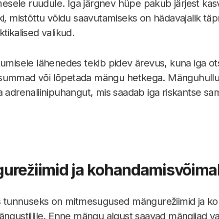
ele ruudule. Iga järgnev hüpe pakub järjest kasv
ki, mistõttu võidu saavutamiseks on hädavajalik t
tikalised valikud.
tumisele lähenedes tekib pidev ärevus, kuna iga ot
summad või lõpetada mängu hetkega. Mänguhullud
a adrenaliinipuhangut, mis saadab iga riskantse sa
urežiimid ja kohandamisvõima
tunnuseks on mitmesugused mängurežiimid ja koh
ängustiilile. Enne mängu algust saavad mängijad val