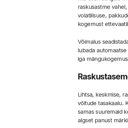
raskusastme vahel, 
volatiilsuse, pakkud
kogemust ettevaatl
Võimalus seadistada
lubada automaatse m
iga mängukogemus so
Raskustasemet
Lihtsa, keskmise, r
võitude tasakaalu.
samas suuremaid kor
algset panust märki