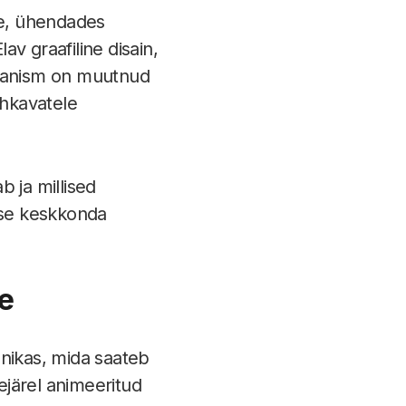
de, ühendades
av graafiline disain,
hanism on muutnud
hkavatele
 ja millised
esse keskkonda
e
nikas, mida saateb
ejärel animeeritud