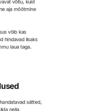
avat võitu, kuid
äpne aja mõõtmine
sus võib kas
 hindavad lisaks
mmu laua taga.
lused
andatavad sätted,
ida nelja