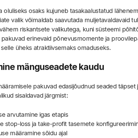
gia oluliseks osaks kujuneb tasakaalustatud lähenem
ate valik võimaldab saavutada muljetavaldavaid tul
 vähem riskantsete valikutega, kuni süsteemi põhi
pakuvad erinevaid põnevusmomente ja proovilep
selle üheks atraktiivsemaks omaduseks.
amine mänguseadete kaudu
määramisele pakuvad edasijõudnud seaded täpset j
ikud sisaldavad järgmist:
se arvutamine igas etapis
 stop-loss ja take-profit tasemete konfigureerimi
se määramine sõidu ajal