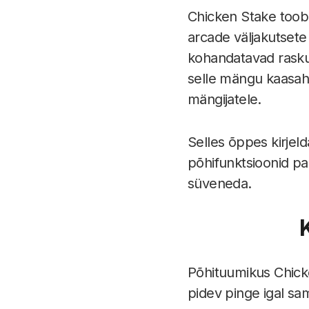
Chicken Stake toob
arcade väljakutsete 
kohandatavad rask
selle mängu kaasah
mängijatele.
Selles õppes kirjel
põhifunktsioonid pa
süveneda.
Põhituumikus Chick
pidev pinge igal sa