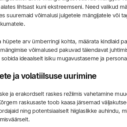
alates lihtsast kuni ekstreemseni. Need valikud m
es suuremaid võimalusi julgetele mängijatele või t
ikumatele.
 hüpete arv ümberringi kohta, määrata kindlaid pa
ängimise võimalused pakuvad täiendavat juhtimist
bida ideaalselt isiku mugavustaseme ja personaals
e ja volatiilsuse uurimine
aske ja erakordselt raskes režiimis vahetamine mu
 Kõrgem raskusaste toob kaasa järsemad väljakutse
dajaid ning potentsiaalselt hiiglaslikke auhindu, 
misväärselt.