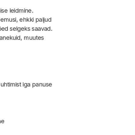
ise leidmine.
emusi, ehkki paljud
tõed selgeks saavad.
anekuid, muutes
uhtimist iga panuse
ne