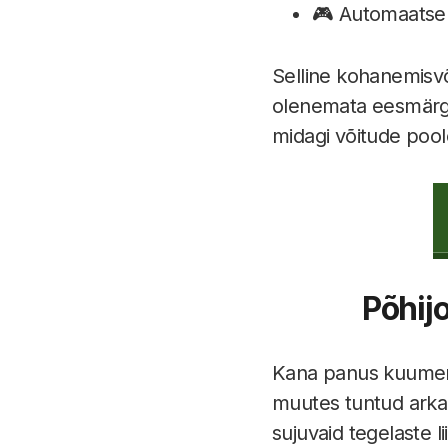
🎮 Automaatse 
Selline kohanemisvõi
olenemata eesmärgist
midagi võitude pool
Põhij
Kana panus kuumeneb
muutes tuntud arka
sujuvaid tegelaste l