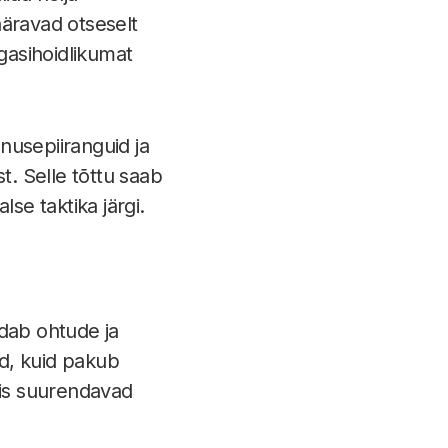
ääravad otseselt
agasihoidlikumat
nusepiiranguid ja
. Selle tõttu saab
e taktika järgi.
udab ohtude ja
d, kuid pakub
mis suurendavad