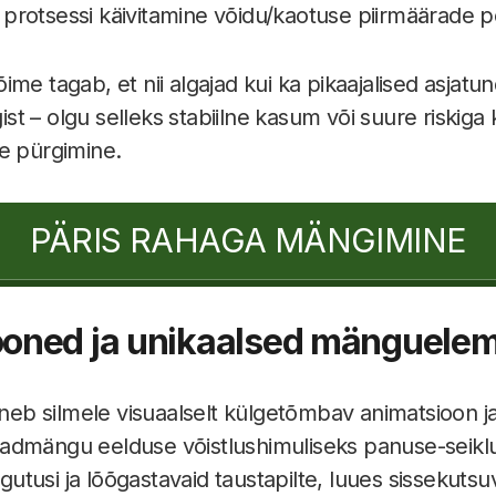
protsessi käivitamine võidu/kaotuse piirmäärade p
me tagab, et nii algajad kui ka pikaajalised asjatu
 – olgu selleks stabiilne kasum või suure riskiga k
e pürgimine.
PÄRIS RAHAGA MÄNGIMINE
ooned ja unikaalsed mänguele
 silmele visuaalselt külgetõmbav animatsioon ja 
admängu eelduse võistlushimuliseks panuse-seik
iigutusi ja lõõgastavaid taustapilte, luues sissekut