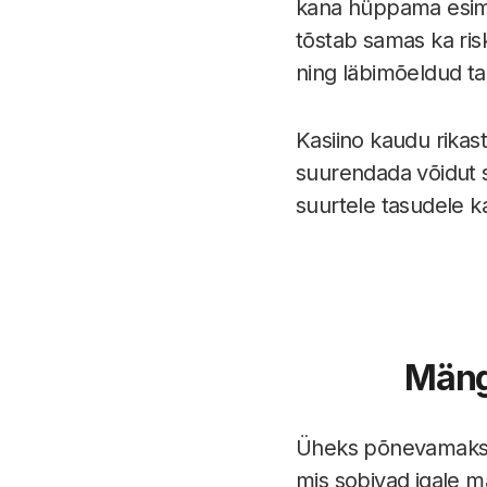
kana hüppama esimes
tõstab samas ka ris
ning läbimõeldud tak
Kasiino kaudu rikas
suurendada võidut 
suurtele tasudele k
Mäng
Üheks põnevamaks 
mis sobivad igale m