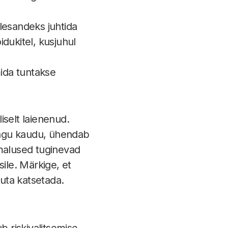
lesandeks juhtida
idukitel, kusjuhul
 mida tuntakse
liselt laienenud.
ngu kaudu, ühendab
malused tuginevad
ile. Märkige, et
uta katsetada.
 riskivalitsemise