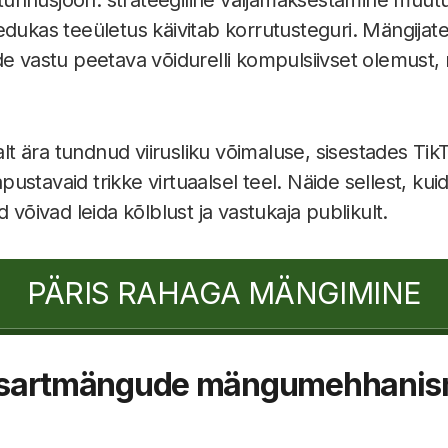
dukas teeületus käivitab korrutusteguri. Mängijate
de vastu peetava võidurelli kompulsiivset olemust,
 ära tundnud viirusliku võimaluse, sisestades TikT
stavaid trikke virtuaalsel teel. Näide sellest, kuid
d võivad leida kõlblust ja vastukaja publikult.
PÄRIS RAHAGA MÄNGIMINE
sartmängude mängumehhanis