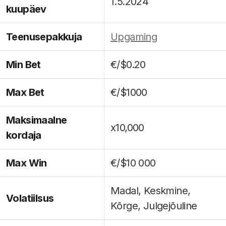
1.5.2024
kuupäev
Teenusepakkuja
Upgaming
Min Bet
€/$0.20
Max Bet
€/$1000
Maksimaalne
x10,000
kordaja
Max Win
€/$10 000
Madal, Keskmine,
Volatiilsus
Kõrge, Julgejõuline