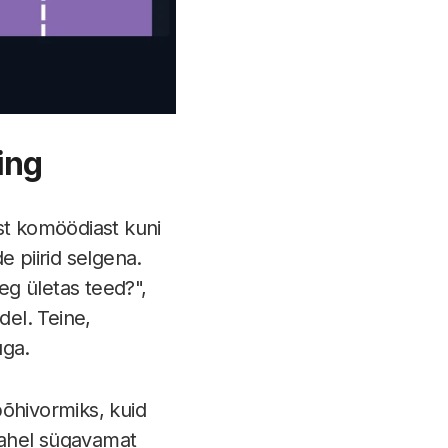
ing
st komöödiast kuni
e piirid selgena.
g ületas teed?",
del. Teine,
uga.
põhivormiks, kuid
 vahel sügavamat