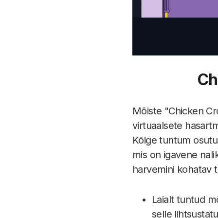
Ch
Mõiste "Chicken Cro
virtuaalsete hasart
Kõige tuntum osutus
mis on igavene nalik
harvemini kohatav t
Laialt tuntud 
selle lihtsusta