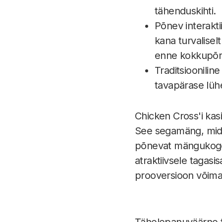
tähenduskihti.
Põnev interakt
kana turvaliselt
enne kokkupõrg
Traditsiooniline
tavapärase lühe
Chicken Cross'i kasi
See segamäng, mid
põnevat mängukogem
atraktiivsele tagasi
prooversioon võimal
Tähelepanuväärne tu