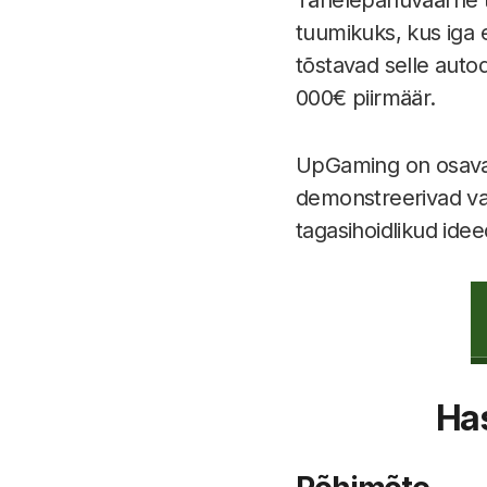
tuumikuks, kus iga e
tõstavad selle auto
000€ piirmäär.
UpGaming on osavalt
demonstreerivad vapu
tagasihoidlikud idee
Ha