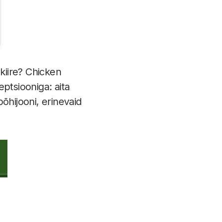
kiire? Chicken
tsiooniga: aita
õhijooni, erinevaid