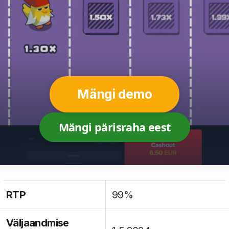
Mängi demo
Mängi pärisraha eest
RTP
99%
Väljaandmise