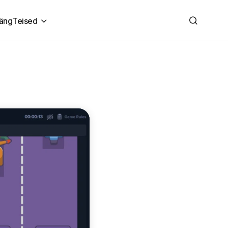
äng
Teised