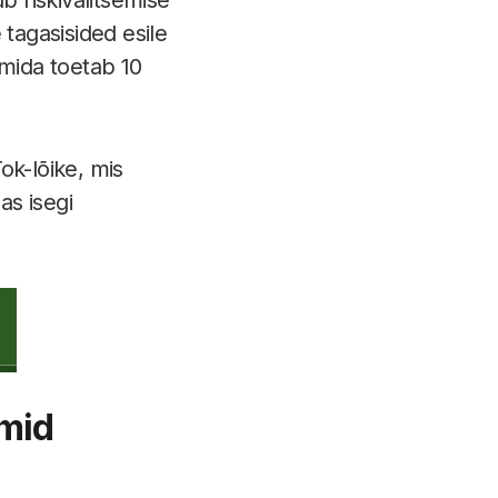
 tagasisided esile
 mida toetab 10
ok-lõike, mis
as isegi
mid