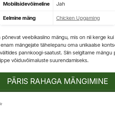
Mobiilsidevõimeline
Jah
Eelmine mäng
Chicken Upgaming
a põnevat veebikasiino mängu, mis on nii kerge kui 
 enam mängejate tähelepanu oma unikaalse kontsep
 vältides pannkoogi-saatust. Siin selgitame mängu p
 nippe võiduvõimaluste suurendamiseks.
PÄRIS RAHAGA MÄNGIMINE
⭐