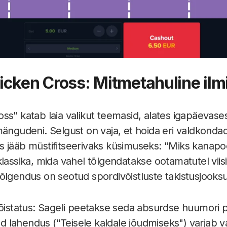
icken Cross: Mitmetahuline ilm
ss" katab laia valikut teemasid, alates igapäevase
mängudeni. Selgust on vaja, et hoida eri valdkondad
 jääb müstifitseerivaks küsimuseks: "Miks kanapoe
lassika, mida vahel tõlgendatakse ootamatutel viisi
õlgendus on seotud spordivõistluste takistusjooks
mõistatus: Sageli peetakse seda absurdse huumori 
tud lahendus ("Teisele kaldale jõudmiseks") varjab