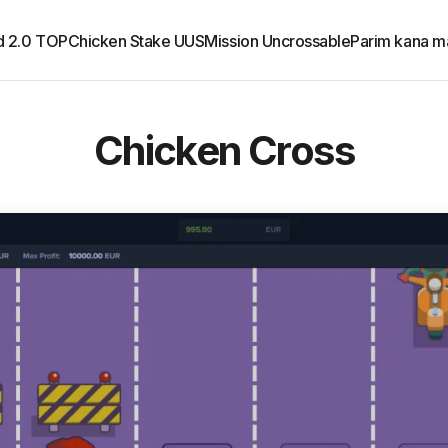
d 2.0 TOP
Chicken Stake UUS
Mission Uncrossable
Parim kana m
Chicken Cross