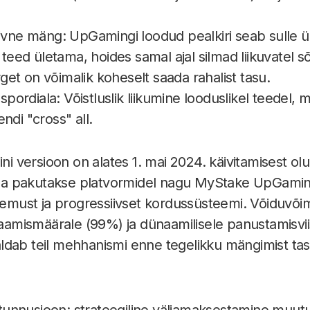
iivne mäng: UpGamingi loodud pealkiri seab sulle ü
 teed ületama, hoides samal ajal silmad liikuvatel sõ
et on võimalik koheselt saada rahalist tasu.
 spordiala: Võistluslik liikumine looduslikel teedel,
ndi "cross" all.
ini versioon on alates 1. mai 2024. käivitamisest olu
a pakutakse platvormidel nagu MyStake UpGami
ust ja progressiivset kordussüsteemi. Võiduvõi
saamismäärale (99%) ja dünaamilisele panustamisviis
dab teil mehhanismi enne tegelikku mängimist tas
nnusjoon: strateegiline väljamaksestamine muutub