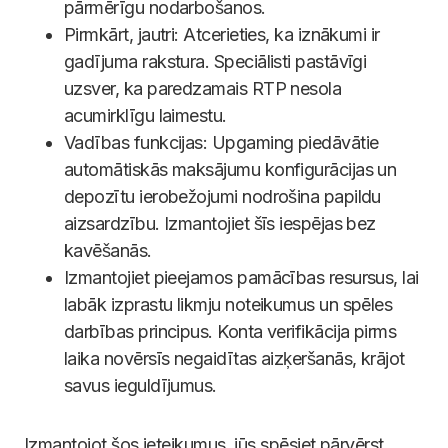
pārmērīgu nodarbošanos.
Pirmkārt, jautri: Atcerieties, ka iznākumi ir
gadījuma rakstura. Speciālisti pastāvīgi
uzsver, ka paredzamais RTP nesola
acumirklīgu laimestu.
Vadības funkcijas: Upgaming piedāvātie
automātiskās maksājumu konfigurācijas un
depozītu ierobežojumi nodrošina papildu
aizsardzību. Izmantojiet šīs iespējas bez
kavēšanās.
Izmantojiet pieejamos pamācības resursus, lai
labāk izprastu likmju noteikumus un spēles
darbības principus. Konta verifikācija pirms
laika novērsīs negaidītas aizķeršanās, krājot
savus ieguldījumus.
Izmantojot šos ieteikumus, jūs spēsiet pārvērst