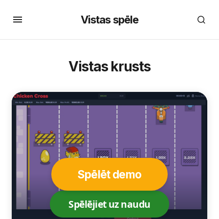
Vistas spēle
Vistas krusts
Spēlēt demo
Spēlējiet uz naudu