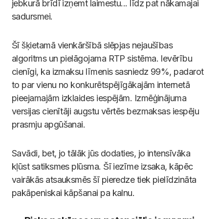
jebkurā brīdī izņemt laimestu... līdz pat nākamajai
sadursmei.
Šī šķietamā vienkāršībā slēpjas nejaušības
algoritms un pielāgojama RTP sistēma. Ievērību
cienīgi, ka izmaksu līmenis sasniedz 99%, padarot
to par vienu no konkurētspējīgākajām internetā
pieejamajām izklaides iespējām. Izmēģinājuma
versijas cienītāji augstu vērtēs bezmaksas iespēju
prasmju apgūšanai.
Savādi, bet, jo tālāk jūs dodaties, jo intensīvāka
kļūst satiksmes plūsma. Šī iezīme izsaka, kāpēc
vairākās atsauksmēs šī pieredze tiek pielīdzināta
pakāpeniskai kāpšanai pa kalnu.