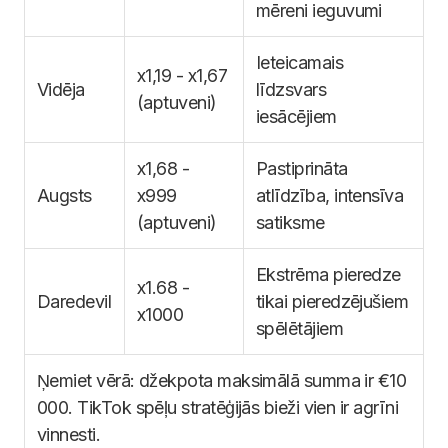
mēreni ieguvumi
Ieteicamais
x1,19 - x1,67
Vidēja
līdzsvars
(aptuveni)
iesācējiem
x1,68 -
Pastiprināta
Augsts
x999
atlīdzība, intensīva
(aptuveni)
satiksme
Ekstrēma pieredze
x1.68 -
Daredevil
tikai pieredzējušiem
x1000
spēlētājiem
Ņemiet vērā: džekpota maksimālā summa ir €10
000. TikTok spēļu stratēģijās bieži vien ir agrīni
vinnesti.