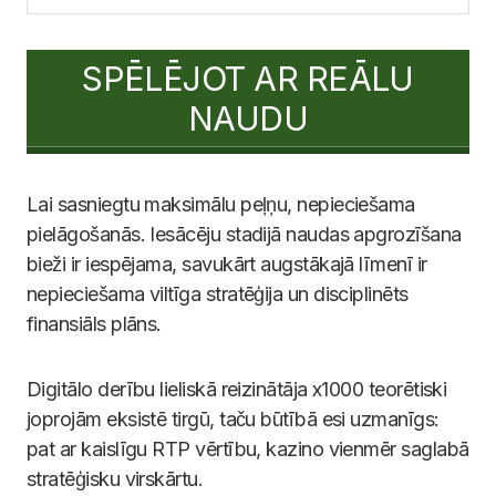
SPĒLĒJOT AR REĀLU
NAUDU
Lai sasniegtu maksimālu peļņu, nepieciešama
pielāgošanās. Iesācēju stadijā naudas apgrozīšana
bieži ir iespējama, savukārt augstākajā līmenī ir
nepieciešama viltīga stratēģija un disciplinēts
finansiāls plāns.
Digitālo derību lieliskā reizinātāja x1000 teorētiski
joprojām eksistē tirgū, taču būtībā esi uzmanīgs:
pat ar kaislīgu RTP vērtību, kazino vienmēr saglabā
stratēģisku virskārtu.