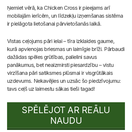
Ņemiet vērā, ka Chicken Cross ir pieejams arī
mobilajām ierīcēm, un līdzekļu izņemšanas sistēma
ir pielāgota lietošanai pārvietošanās laikā.
Vistas ceļojums pāri ielai – tīra izklaides gaume,
kurā apvienojas briesmas un laimīgie brīži. Pārbaudi
dažādas spēles grūtības, palielini savus
panākumus, bet neaizmirsti piesardzību – vistu
virzīšana pāri satiksmes plūsmai ir visgrūtākais
uzdevums. Nekavējies un uzsāc šo piedzīvojumu:
tavs ceļš uz laimestu sākas tieši tagad!
SPĒLĒJOT AR REĀLU
NAUDU