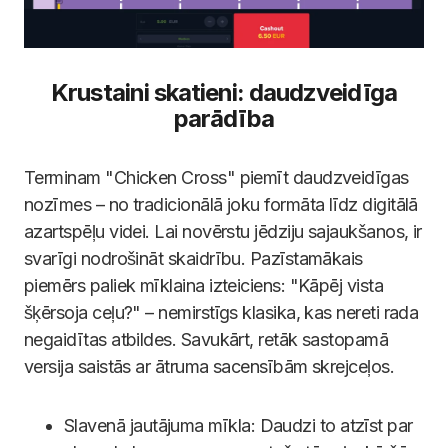
Krustaini skatieni: daudzveidīga
parādība
Terminam "Chicken Cross" piemīt daudzveidīgas
nozīmes – no tradicionālā joku formāta līdz digitālā
azartspēļu videi. Lai novērstu jēdziju sajaukšanos, ir
svarīgi nodrošināt skaidrību. Pazīstamākais
piemērs paliek mīklaina izteiciens: "Kāpēj vista
šķērsoja ceļu?" – nemirstīgs klasika, kas nereti rada
negaidītas atbildes. Savukārt, retāk sastopamā
versija saistās ar ātruma sacensībām skrejceļos.
Slavenā jautājuma mīkla: Daudzi to atzīst par