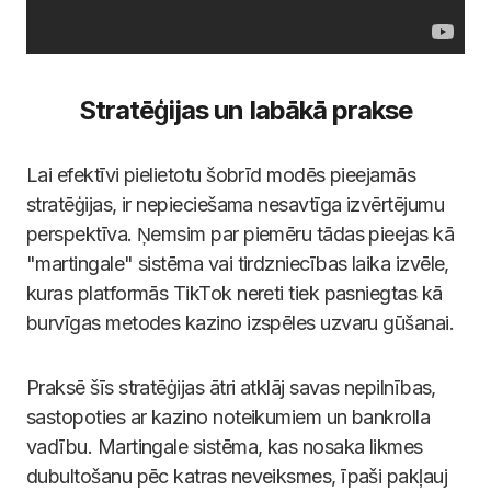
Stratēģijas un labākā prakse
Lai efektīvi pielietotu šobrīd modēs pieejamās
stratēģijas, ir nepieciešama nesavtīga izvērtējumu
perspektīva. Ņemsim par piemēru tādas pieejas kā
"martingale" sistēma vai tirdzniecības laika izvēle,
kuras platformās TikTok nereti tiek pasniegtas kā
burvīgas metodes kazino izspēles uzvaru gūšanai.
Praksē šīs stratēģijas ātri atklāj savas nepilnības,
sastopoties ar kazino noteikumiem un bankrolla
vadību. Martingale sistēma, kas nosaka likmes
dubultošanu pēc katras neveiksmes, īpaši pakļauj