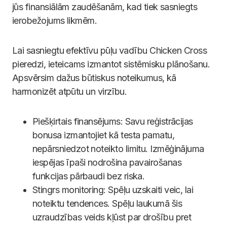
jūs finansiālām zaudēšanām, kad tiek sasniegts
ierobežojums likmēm.
Lai sasniegtu efektīvu pūļu vadību Chicken Cross
pieredzi, ieteicams izmantot sistēmisku plānošanu.
Apsvērsim dažus būtiskus noteikumus, kā
harmonizēt atpūtu un virzību.
Piešķirtais finansējums: Savu reģistrācijas
bonusa izmantojiet kā testa pamatu,
nepārsniedzot noteikto limitu. Izmēģinājuma
iespējas īpaši nodrošina pavairošanas
funkcijas pārbaudi bez riska.
Stingrs monitoring: Spēļu uzskaiti veic, lai
noteiktu tendences. Spēļu laukumā šis
uzraudzības veids kļūst par drošību pret