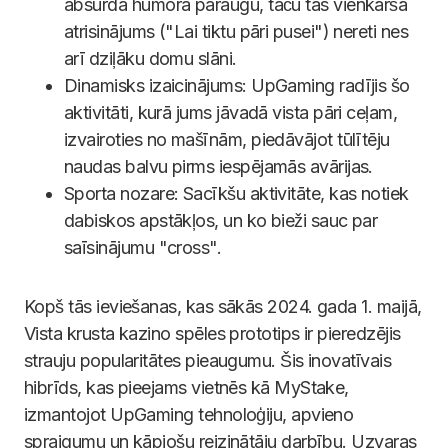
absurda humora paraugu, taču tās vienkāršā
atrisinājums ("Lai tiktu pāri pusei") nereti nes
arī dziļāku domu slāni.
Dinamisks izaicinājums: UpGaming radījis šo
aktivitāti, kurā jums jāvadā vista pāri ceļam,
izvairoties no mašīnām, piedāvājot tūlītēju
naudas balvu pirms iespējamās avārijas.
Sporta nozare: Sacīkšu aktivitāte, kas notiek
dabiskos apstākļos, un ko bieži sauc par
saīsinājumu "cross".
Kopš tās ieviešanas, kas sākās 2024. gada 1. maijā,
Vista krusta kazino spēles prototips ir pieredzējis
strauju popularitātes pieaugumu. Šis inovatīvais
hibrīds, kas pieejams vietnēs kā MyStake,
izmantojot UpGaming tehnoloģiju, apvieno
spraigumu un kāpjošu reizinātāju darbību. Uzvaras