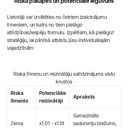
Riska pakāpes un potenciālie ieguvumi
Lietotāji var izvēlēties no četriem izaicinājumu
līmeņiem, un katrs no tiem pielāgo
atlīdzības/iespēju formulu. Izpētīsim, kā pielāgot
stratēģiju, lai pilnībā atbilstu jūsu individuālajām
vajadzībām:
Riska līmeņu un reizinātāju salīdzinājums vistu
krustos
Riska
Potenciālie
Apraksts
līmenis
reizinātāji
Samazināts
Zema
x1.01 - x1.18
sadursmju biežums,