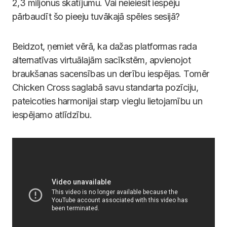
2,3 miljonus skatījumu. Vai neieiesit iespēju
pārbaudīt šo pieeju tuvākajā spēles sesijā?
Beidzot, ņemiet vērā, ka dažas platformas rada
alternatīvas virtuālajām sacīkstēm, apvienojot
braukšanas sacensības un derību iespējas. Tomēr
Chicken Cross saglabā savu standarta pozīciju,
pateicoties harmonijai starp vieglu lietojamību un
iespējamo atlīdzību.