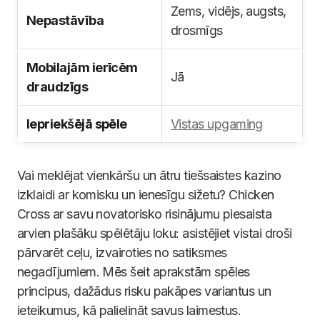
Zems, vidējs, augsts,
Nepastāvība
drosmīgs
Mobilajām ierīcēm
Jā
draudzīgs
Iepriekšējā spēle
Vistas upgaming
Vai meklējat vienkāršu un ātru tiešsaistes kazino
izklaidi ar komisku un ienesīgu sižetu? Chicken
Cross ar savu novatorisko risinājumu piesaista
arvien plašāku spēlētāju loku: asistējiet vistai droši
pārvarēt ceļu, izvairoties no satiksmes
negadījumiem. Mēs šeit aprakstām spēles
principus, dažādus risku pakāpes variantus un
ieteikumus, kā palielināt savus laimestus.