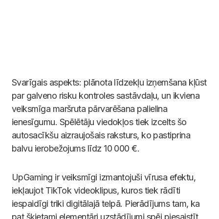
Svarīgais aspekts: plānota līdzekļu izņemšana kļūst
par galveno risku kontroles sastāvdaļu, un ikviena
veiksmīga maršruta pārvarēšana palielina
ienesīgumu. Spēlētāju viedokļos tiek izcelts šo
autosacīkšu aizraujošais raksturs, ko pastiprina
balvu ierobežojums līdz 10 000 €.
UpGaming ir veiksmīgi izmantojuši vīrusa efektu,
iekļaujot TikTok videoklipus, kuros tiek rādīti
iespaidīgi triki digitālajā telpā. Pierādījums tam, ka
pat šķietami elementāri uzstādījumi spēj piesaistīt