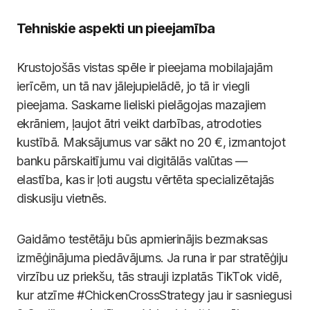
Tehniskie aspekti un pieejamība
Krustojošās vistas spēle ir pieejama mobilajajām
ierīcēm, un tā nav jālejupielādē, jo tā ir viegli
pieejama. Saskarne lieliski pielāgojas mazajiem
ekrāniem, ļaujot ātri veikt darbības, atrodoties
kustībā. Maksājumus var sākt no 20 €, izmantojot
banku pārskaitījumu vai digitālās valūtas —
elastība, kas ir ļoti augstu vērtēta specializētajās
diskusiju vietnēs.
Gaidāmo testētāju būs apmierinājis bezmaksas
izmēģinājuma piedāvājums. Ja runa ir par stratēģiju
virzību uz priekšu, tās strauji izplatās TikTok vidē,
kur atzīme #ChickenCrossStrategy jau ir sasniegusi