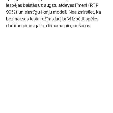
iespējas balstās uz augstu atdeves līmeni (RTP
99%) un elastīgu likmju modeli. Neaizmirstiet, ka
bezmaksas testa režīms ļauj brīvi izpētīt spēles
darbību pirms galīga lēmuma pieņemšanas.