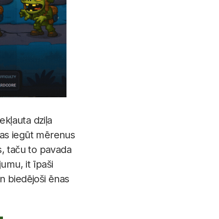
ekļauta dziļa
jas iegūt mērenus
s, taču to pavada
jumu, it īpaši
n biedējoši ēnas