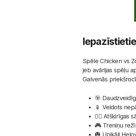
Iepazīstieti
Spēle Chicken vs Zom
jeb avārijas spēļu a
Galvenās priekšrocī
🎯 Daudzveidīgi
📱 Veidots nepā
🧟‍♂️ Atšķirīgas
🎮 Treniņu režī
🎃 Unikāli Hel