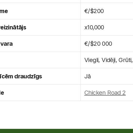
kme
€/$200
eizinātājs
x10,000
zvara
€/$20 000
Viegli, Vidēji, Grūt
rīcēm draudzīgs
Jā
le
Chicken Road 2