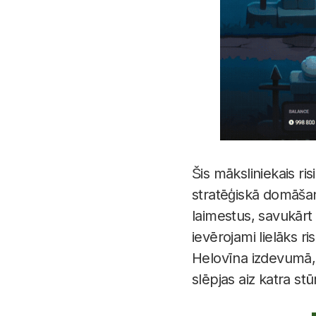
Šis māksliniekais ris
stratēģiskā domāša
laimestus, savukārt
ievērojami lielāks ri
Helovīna izdevumā, 
slēpjas aiz katra stū