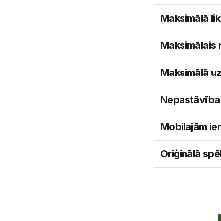
Maksimālā li
Maksimālais r
Maksimālā u
Nepastāvība
Mobilajām ie
Oriģinālā spē