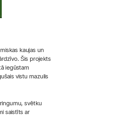
miskas kaujas un
rdzīvo. Šis projekts
ātā iegūstam
ušais vistu mazulis
pringumu, svētku
 saistīts ar