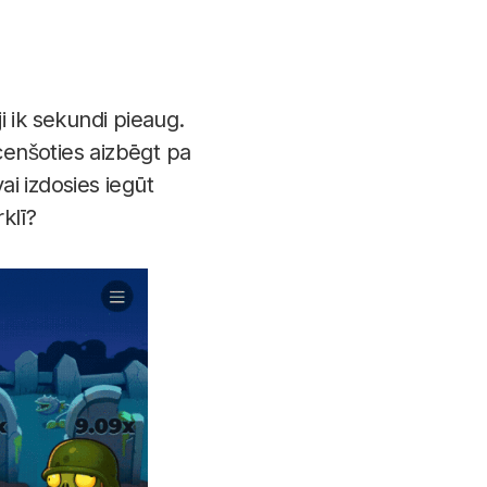
i ik sekundi pieaug.
cenšoties aizbēgt pa
ai izdosies iegūt
klī?