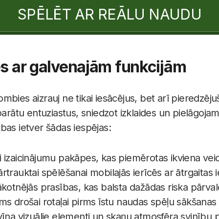
SPĒLĒT AR REĀLU NAUDU
es ar galvenajām funkcijām
bies aizrauj ne tikai iesācējus, bet arī pieredzēju
parātu entuziastus, sniedzot izklaides un pielāgojam
bas ietver šādas iespējas:
 izaicinājumu pakāpes, kas piemērotas ikviena vei
rtrauktai spēlēšanai mobilajās ierīcēs ar ātrgaitas
 sākotnējās prasības, kas balsta dažādas riska pārva
ms drošai rotaļai pirms īstu naudas spēļu sākšanas
ovīna vizuālie elementi un skaņu atmosfēra svinīb