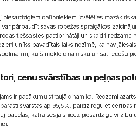
uj piesardzīgiem dalībniekiem izvēlēties mazāk risk
i var pārbaudīt savas robežas spraigākos izaicināju
rodas tiešsaistes pastiprinātāji un skaidri redzama
ezieni un īss pavadītais laiks nozīmē, ka nav jāiesais
spēlmanim, kurš meklē dinamisku un satriecošu pie
ktori, cenu svārstības un peļņas pot
ojams ir pasākumu straujā dinamika. Redzami azart
parasti svārstās ap 95,5%, palīdz regulēt cerības r
uji paceļas, katra sesija sniedz piesardzīgu virzību 
īdī.