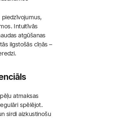
a piedzīvojumus,
mos. Intuitīvās
 naudas atgūšanas
tās ilgstošās cīņās –
redzi.
enciāls
spēļu atmaksas
egulāri spēlējot.
un sirdi aizkustinošu