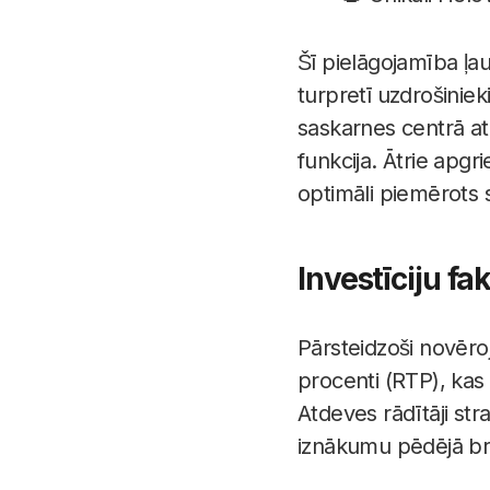
Šī pielāgojamība ļa
turpretī uzdrošiniek
saskarnes centrā at
funkcija. Ātrie apgri
optimāli piemērots 
Investīciju fa
Pārsteidzoši novēr
procenti (RTP), kas 
Atdeves rādītāji stra
iznākumu pēdējā br