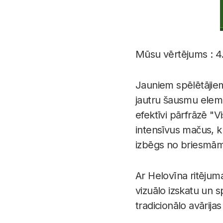
Mūsu vērtējums : 4
Jauniem spēlētājie
jautru šausmu eleme
efektīvi pārfrāzē "V
intensīvus mačus, k
izbēgs no briesmām
Ar Helovīna ritējum
vizuālo izskatu un s
tradicionālo avārij