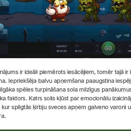
inājums ir ideāli piemērots iesācējiem, tomēr tajā ir i
na. Iepriekšēja balvu apņemšana paaugstina iespē
 ilgāka spēles turpināšana sola milzīgus panākumu
ska faktors. Katrs solis kļūst par emocionālu izaicinā
kur spilgtās ķirbju sveces apņem galveno varoni u
ra.