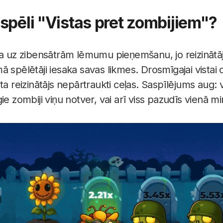
spēli "Vistas pret zombijiem"?
ta uz zibensātrām lēmumu pieņemšanu, jo reizinātāj
 spēlētāji iesaka savas likmes. Drosmīgajai vistai 
ta reizinātājs nepārtraukti ceļas. Saspīlējums aug: v
ie zombiji viņu notver, vai arī viss pazudīs vienā mir