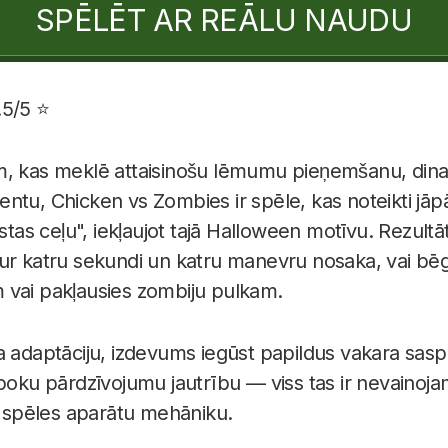
SPĒLĒT AR REĀLU NAUDU
.5/5 ⭐
m, kas meklē attaisinošu lēmumu pieņemšanu, dina
ntu, Chicken vs Zombies ir spēle, kas noteikti jāpā
istas ceļu", iekļaujot tajā Halloween motīvu. Rezult
ur katru sekundi un katru manevru nosaka, vai bēg
 vai pakļausies zombiju pulkam.
a adaptāciju, izdevums iegūst papildus vakara sas
poku pārdzīvojumu jautrību — viss tas ir nevainojami
as spēles aparātu mehāniku.