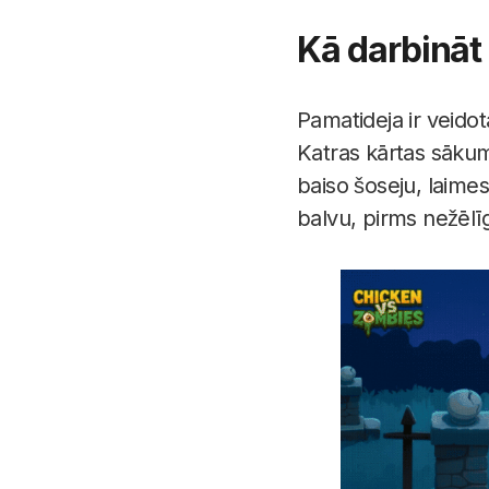
Kā darbināt 
Pamatideja ir veido
Katras kārtas sākumā
baiso šoseju, laimes
balvu, pirms nežēlīg