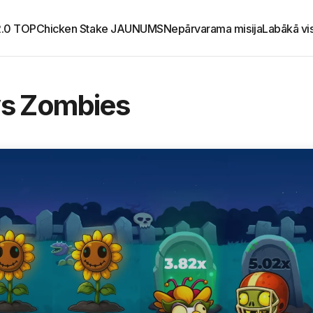
2.0 TOP
Chicken Stake JAUNUMS
Nepārvarama misija
Labākā vi
vs Zombies