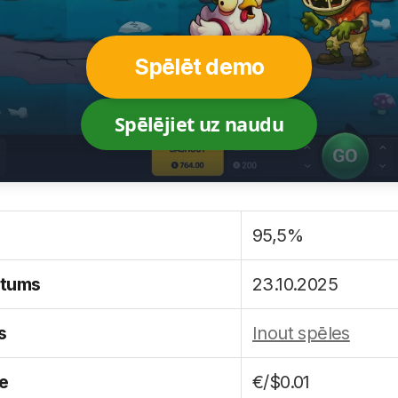
Spēlēt demo
Spēlējiet uz naudu
95,5%
atums
23.10.2025
s
Inout spēles
me
€/$0.01