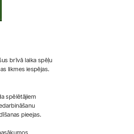
šus brīvā laika spēļu
as likmes iespējas.
da spēlētājiem
 iedarbināšanu
ldīšanas pieejas.
u pasākumos