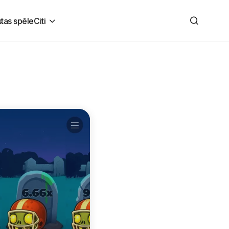
stas spēle
Citi