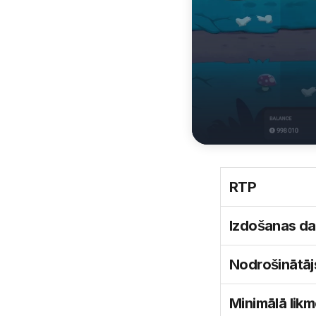
RTP
Izdošanas d
Nodrošinātāj
Minimālā lik