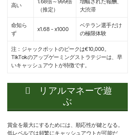
1.68倍～999倍
増幅された報酬、
高い
（推定）
大渋滞
命知ら
ベテラン選手だけ
x1.68 - x1000
ず
の極限体験
注：ジャックポットのピークは€10,000。
TikTokのアップゲーミングストラテジーは、早
いキャッシュアウトが特徴です。
リアルマネーで遊
ぶ
賞金を最大にするためには、順応性が鍵となる。
低レベルでは頻繁にキャッシュアウトが可能だ