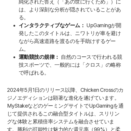
純化された答え（「あの世に行くため」）に
は、より深刻な分析が隠されていることがあ
る。
インタラクティブなゲーム：
UpGamingが開
発したこのタイトルは、ニワトリが車を避け
ながら高速道路を渡るのを手助けするゲー
ム。
運動競技の規律：
自然のコースで行われる競
技スポーツで、一般的には「クロス」の略称
で呼ばれる。
2024年5月1日のリリース以降、Chicken Crossのカ
ジノエディションは顕著な進化を遂げています。
MyStakeなどのゲーミングサイトでUpGamingを通
じて提供されるこの融合型タイトルは、スリリン
グな体験と累積倍率システムを融合させていま
す。勝利の可能性は魅力的な還元率（99%）と柔